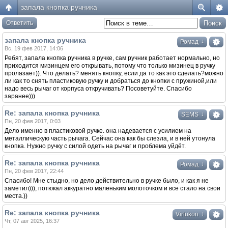
запала кнопка ручника
Ответить
запала кнопка ручника
↓
Ромад
Вс, 19 фев 2017, 14:06
Ребят, запала кнопка ручника в ручке, сам ручник работает нормально, но
приходится мизинцем его открывать, потому что только мизинец в ручку
пролазает)). Что делать? менять кнопку, если да то как это сделать?можно
ли как то снять пластиковую ручку и добраться до кнопки с пружиной,или
надо весь рычаг от корпуса откручивать? Посоветуйте. Спасибо
заранее)))
Re: запала кнопка ручника
↓
SEMS
Пн, 20 фев 2017, 0:03
Дело именно в пластиковой ручке. она надевается с усилием на
металлическую часть рычага. Сейчас она как бы слезла, и в ней утонула
кнопка. Нужно ручку с силой одеть на рычаг и проблема уйдёт.
Re: запала кнопка ручника
↓
Ромад
Пн, 20 фев 2017, 22:44
Спасибо! Мне стыдно, но дело действительно в ручке было, и как я не
заметил))), потюкал аккуратно маленьким молоточком и все стало на свои
места.))
Re: запала кнопка ручника
↓
Virtukon
Чт, 07 авг 2025, 16:37