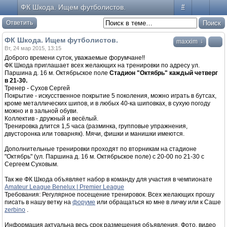
ФК Шкода. Ищем футболистов.
#
Ответить
ФК Шкода. Ищем футболистов.
↓
maxxim
Вт, 24 мар 2015, 13:15
Доброго времени суток, уважаемые форумчане!!
ФК Шкода приглашает всех желающих на тренировки по адресу ул.
Паршина д. 16 м. Октябрьское поле
Cтадион "Октябрь" каждый четверг
в 21-30.
Тренер - Сухов Сергей
Покрытие - искусственное покрытие 5 поколения, можно играть в бутсах,
кроме металлических шипов, и в любых 40-ка шиповках, в сухую погоду
можно и в зальной обуви.
Коллектив - дружный и весёлый.
Тренировка длится 1,5 часа (разминка, групповые упражнения,
двусторонка или товарняк). Мячи, фишки и манишки имеются.
Дополнительные тренировки проходят по вторникам на стадионе
"Октябрь" (ул. Паршина д. 16 м. Октябрьское поле) с 20-00 по 21-30 с
Сергеем Суховым.
Так же ФК Шкода объявляет набор в команду для участия в чемпионате
Amateur League Benelux | Premier League
Требования: Регулярное посещение тренировок. Всех желающих прошу
писать в нашу ветку на
форуме
или обращаться ко мне в личку или к Саше
zerbino
.
Информация актуальна весь срок размещения объявления. Фото, видео