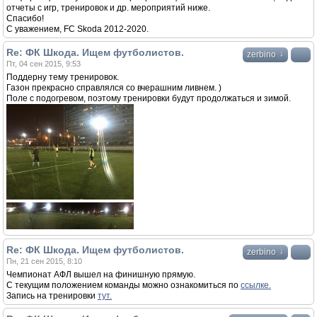
отчеты с игр, тренировок и др. мероприятий ниже.
Спасибо!
С уважением, FC Skoda 2012-2020.
Re: ФК Шкода. Ищем футболистов.
↓
zerbino
Пт, 04 сен 2015, 9:53
Поддерну тему тренировок.
Газон прекрасно справлялся со вчерашним ливнем. )
Поле с подогревом, поэтому тренировки будут продолжаться и зимой.
Re: ФК Шкода. Ищем футболистов.
↓
zerbino
Пн, 21 сен 2015, 8:10
Чемпионат АФЛ вышел на финишную прямую.
С текущим положением команды можно ознакомиться по
ссылке.
Запись на тренировки
тут.