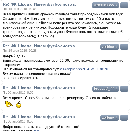
Re: ФК Шкода. Ищем футболистов.
↓
Veronika355
Пн, 15 фев 2016, 10:04
Всем привет! К вашей дружной команде хочет присоединиться мой муж.
Он закончил футбольную юношескую школу , потом лет 10 играл в
любительской лиге. Сейчас многие ребята разбежались, а он хотел бы
тренироваться регулярно. Подскажите когда будет ближайшая
тренировка, я его запишу, а там уже обменяетесь контактами и сами обо
всем договоритесь)). Спасибо)
Re: ФК Шкода. Ищем футболистов.
↓
zerbino
Пн, 15 фев 2016, 10:28
Добрый день!
Ближайшая тренировка в четверг 21-00. Также возможны тренировки по
вторникам.
Записываемся на тренировку тут:
viewtopic.php?f=91&t=119078
Будем рады пополнению в наших рядах!
Телефон сброшу в ЛС.
Re: ФК Шкода. Ищем футболистов.
↓
FroLLoV_77
Пт, 08 апр 2016, 9:50
Всем привет. Спасибо за вчерашнею тренировку. Отлично побегали.
Re: ФК Шкода. Ищем футболистов.
↓
zerbino
Пт, 08 апр 2016, 9:55
Добро пожаловать в наш дружный коллектив!