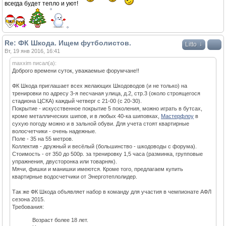
всегда будет тепло и уют!
Re: ФК Шкода. Ищем футболистов.
↓
Litto
Вт, 19 янв 2016, 16:41
maxxim писал(а):
Доброго времени суток, уважаемые форумчане!!
ФК Шкода приглашает всех желающих Шкодоводов (и не только) на
тренировки по адресу 3-я песчаная улица, д.2, стр.3 (около строящегося
стадиона ЦСКА) каждый четверг с 21-00 (с 20-30).
Покрытие - искусственное покрытие 5 поколения, можно играть в бутсах,
кроме металлических шипов, и в любых 40-ка шиповках,
Мастерфлоу
в
сухую погоду можно и в зальной обуви. Для учета стоят квартирные
волосчетчики - очень надежные.
Поле - 35 на 55 метров.
Коллектив - дружный и весёлый (большинство - шкодоводы с форума).
Стоимость - от 350 до 500р. за тренировку 1,5 часа (разминка, групповые
упражнения, двусторонка или товарняк).
Мячи, фишки и манишки имеются. Кроме того, предлагаем купить
квартирные водосчетчики от Энерготеплолидер.
Так же ФК Шкода объявляет набор в команду для участия в чемпионате АФЛ
сезона 2015.
Требования:
Возраст более 18 лет.