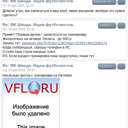
Re: ФК Шкода. Ищем футболистов.
↓
Максим Ал
Чт, 10 дек 2015, 10:22
Доброе утро, как записаться в ваш клуб, какие расценки, вообще что нужно
сделать?
Re: ФК Шкода. Ищем футболистов.
↓
zerbino
Пн, 14 дек 2015, 10:32
Привет! Первым делом - записаться на тренировку.
Желательно на четверг. Оплата - до 500 р.
Запись тут:
viewtopic.php?f=91&t=119078&p=1938474#p1938474
Когда соберешься, сброшу телефон в ЛС.
О себе пару строк напиши, плиз.
P.S. Если раздел тренировок пока недоступен, пиши тут.
Re: ФК Шкода. Ищем футболистов.
↓
zerbino
Ср, 23 дек 2015, 16:10
Несколько фоток с тренировки на Октябре.