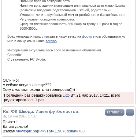
Наличие прав на вождение авто.
Наличие во владении (настоящем или прошлом) авто марки Шкода
(возможно владение родственником - женой, родителями).
Умение отличить футбольный мяч от регбийного и баскетбольного.
Регулярное посещение тренировок.
Средняя платёжеспособность 350-500р за трену + 2 раза в год по
3000-3500р.
Всех желающих прошу писать в нашу ветку на
форуме
или обращаться ко
мне в личку или к Саше
zerbino
.
Информация актуальна весь срок размещения объявления.
Спасибо!
С уважением, FC Skoda.
Отлично!
А сейчас актуально еще???
Хочу с малым походить на тренировки))))
Последний раз редактировалось
Litto
Вт, 21 мар 2017, 14:21, всего
редактировалось 1 раз.
Re: ФК Шкода. Ищем футболистов.
↓
zerbino
Вт, 19 янв 2016, 17:38
Привет!
Да, актуально!
Вэлкам
viewtopic.php?f=91&t=119078&start=780