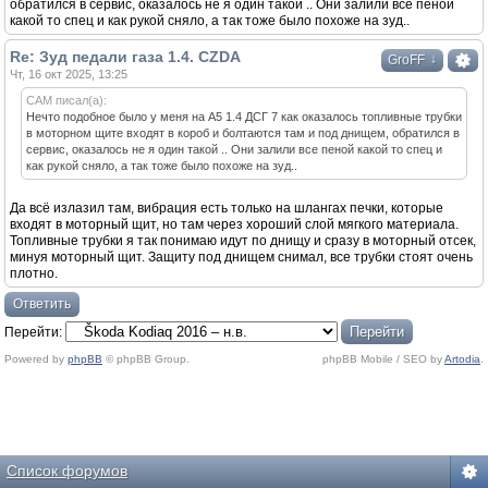
обратился в сервис, оказалось не я один такой .. Они залили все пеной
какой то спец и как рукой сняло, а так тоже было похоже на зуд..
Re: Зуд педали газа 1.4. CZDA
↓
GroFF
Чт, 16 окт 2025, 13:25
САМ писал(а):
Нечто подобное было у меня на А5 1.4 ДСГ 7 как оказалось топливные трубки
в моторном щите входят в короб и болтаются там и под днищем, обратился в
сервис, оказалось не я один такой .. Они залили все пеной какой то спец и
как рукой сняло, а так тоже было похоже на зуд..
Да всё излазил там, вибрация есть только на шлангах печки, которые
входят в моторный щит, но там через хороший слой мягкого материала.
Топливные трубки я так понимаю идут по днищу и сразу в моторный отсек,
минуя моторный щит. Защиту под днищем снимал, все трубки стоят очень
плотно.
Ответить
Перейти:
Powered by
phpBB
© phpBB Group.
phpBB Mobile / SEO by
Artodia
.
Список форумов