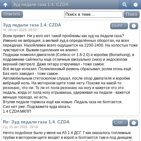
Зуд педали газа 1.4. CZDA
Ответить
Зуд педали газа 1.4. CZDA
↓
GroFF
Чт, 09 окт 2025, 20:52
Всем привет. Ни у кого нет такой проблемы как зуд на педали газа?
Именно не вибрация, а мелкий зуд в определённых оборотах, на всех
передачах. Назойливее всего ощущается на 2200-2400. На холостых тоже
чувствуется. Выжим сцепления не влияет.
Подушки поменял двигателя (Corteco от 1.8-2.0) и коробки (Borsehung), в
подрамнике сайленты ещё отличные (визуально снизу и эндоскопом
верхний смотрел). Даже гитару откручивал - тоже самое.
Всё везде излазил. Поликлиновый ремень сбрасывал, ролик огонь ещё.
Без него заводил - тоже самое.
Автомобильным стетоскопом слушал, после опор двигателя и коробки
вибраций ноль. На моторном щите тоже нету. Похоже на какой-то
резонанс, что-ли. То ли от пола резонанс на ногу и кажется что это
педаль, когда от пола ногу отрываешь, удерживая на педали - кажется
меньше гораздо, но есть.
Втулки педали тормоза ещё как новые. Педаль газа не болтается.
Сил нет уже. Подскажите куда копать.
1.4 CZDA МКПП
Re: Зуд педали газа 1.4. CZDA
↓
САМ
Ср, 15 окт 2025, 19:14
Нечто подобное было у меня на А5 1.4 ДСГ 7 как оказалось топливные
трубки в моторном щите входят в короб и болтаются там и под днищем,