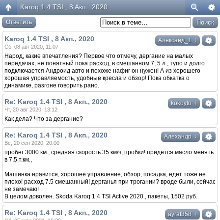
Karoq 1.4 TSI , 8 Aкп., 2020
Ответить
Karoq 1.4 TSI , 8 Aкп., 2020
↓
Александ_1
Сб, 08 авг 2020, 11:07
Народ, какие впечатления? Первое что отмечу, дергание на малых
передачах, не понятный пока расход, в смешанном 7, 5 л., тупо и долго
подключается Андроид авто и похоже нафиг он нужен! А из хорошего
хорошая управляемость, удобные кресла и обзор! Пока обкатка о
динамике, разгоне говорить рано.
Re: Karoq 1.4 TSI , 8 Aкп., 2020
↓
kokoyto
Чт, 20 авг 2020, 13:12
Как дела? Что за дергание?
Re: Karoq 1.4 TSI , 8 Aкп., 2020
↓
Алехандр
Вс, 20 сен 2020, 20:00
пробег 3000 км., средняя скорость 35 км/ч, пробки! придется масло менять
в 7,5 т.км.,
Машинка нравится, хорошее управление, обзор, посадка, едет тоже не
плохо! расход 7.5 смешанный! дерганья при трогании? вроде были, сейчас
не замечаю!
В целом доволен. Skoda Karoq 1.4 TSI Аctive 2020., пакеты, 1502 руб.
Re: Karoq 1.4 TSI , 8 Aкп., 2020
↓
ayrat358