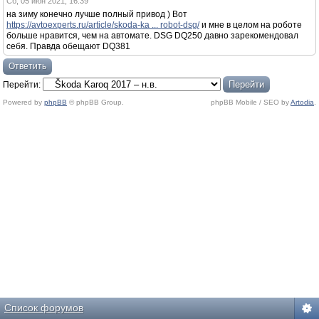
Сб, 05 июн 2021, 16:39
на зиму конечно лучше полный привод ) Вот
https://avtoexperts.ru/article/skoda-ka ... robot-dsg/
и мне в целом на роботе
больше нравится, чем на автомате. DSG DQ250 давно зарекомендовал
себя. Правда обещают DQ381
Ответить
Перейти:
Powered by
phpBB
© phpBB Group.
phpBB Mobile / SEO by
Artodia
.
Список форумов