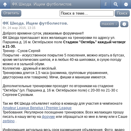
ФК Шкода. Ищем футболистов.
#
Ответить
ФК Шкода. Ищем футболистов.
↓
maxxim
Вт, 24 мар 2015, 13:15
Доброго времени суток, уважаемые форумчане!!
ФК Шкода приглашает всех желающих на тренировки по адресу ул.
Паршина д. 16 м. Октябрьское поле
Cтадион "Октябрь" каждый четверг
в 21-30.
Тренер - Сухов Сергей
Покрытие - искусственное покрытие 5 поколения, можно играть в бутсах,
кроме металлических шипов, и в любых 40-ка шиповках, в сухую погоду
можно и в зальной обуви.
Коллектив - дружный и весёлый.
Тренировка длится 1,5 часа (разминка, групповые упражнения,
двусторонка или товарняк). Мячи, фишки и манишки имеются.
Дополнительные тренировки проходят по вторникам на стадионе
"Октябрь" (ул. Паршина д. 16 м. Октябрьское поле) с 20-00 по 21-30 с
Сергеем Суховым.
Так же ФК Шкода объявляет набор в команду для участия в чемпионате
Amateur League Benelux | Premier League
Требования: Регулярное посещение тренировок. Всех желающих прошу
писать в нашу ветку на
форуме
или обращаться ко мне в личку или к Саше
zerbino
.
Информация актуальна весь срок размещения объявления. Фото, видео