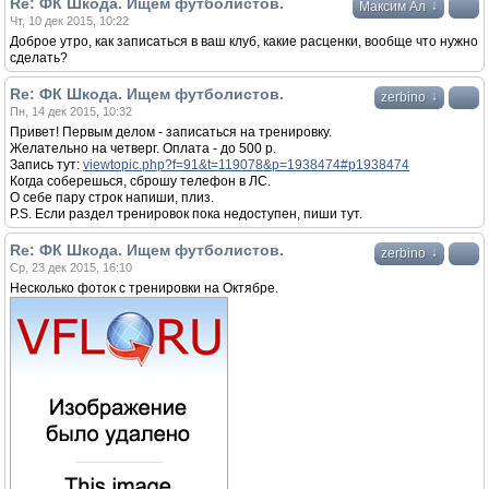
Re: ФК Шкода. Ищем футболистов.
↓
Максим Ал
Чт, 10 дек 2015, 10:22
Доброе утро, как записаться в ваш клуб, какие расценки, вообще что нужно
сделать?
Re: ФК Шкода. Ищем футболистов.
↓
zerbino
Пн, 14 дек 2015, 10:32
Привет! Первым делом - записаться на тренировку.
Желательно на четверг. Оплата - до 500 р.
Запись тут:
viewtopic.php?f=91&t=119078&p=1938474#p1938474
Когда соберешься, сброшу телефон в ЛС.
О себе пару строк напиши, плиз.
P.S. Если раздел тренировок пока недоступен, пиши тут.
Re: ФК Шкода. Ищем футболистов.
↓
zerbino
Ср, 23 дек 2015, 16:10
Несколько фоток с тренировки на Октябре.