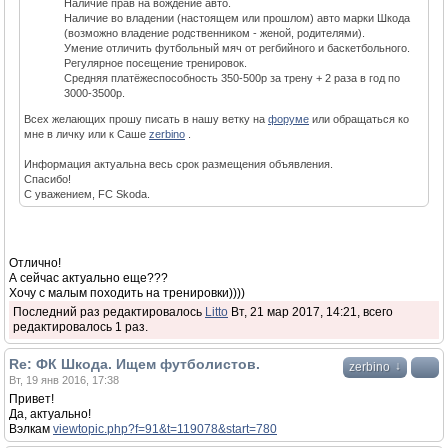
Наличие прав на вождение авто.
Наличие во владении (настоящем или прошлом) авто марки Шкода
(возможно владение родственником - женой, родителями).
Умение отличить футбольный мяч от регбийного и баскетбольного.
Регулярное посещение тренировок.
Средняя платёжеспособность 350-500р за трену + 2 раза в год по
3000-3500р.
Всех желающих прошу писать в нашу ветку на
форуме
или обращаться ко
мне в личку или к Саше
zerbino
.
Информация актуальна весь срок размещения объявления.
Спасибо!
С уважением, FC Skoda.
Отлично!
А сейчас актуально еще???
Хочу с малым походить на тренировки))))
Последний раз редактировалось
Litto
Вт, 21 мар 2017, 14:21, всего
редактировалось 1 раз.
Re: ФК Шкода. Ищем футболистов.
↓
zerbino
Вт, 19 янв 2016, 17:38
Привет!
Да, актуально!
Вэлкам
viewtopic.php?f=91&t=119078&start=780