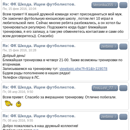
Re: ФК Шкода. Ищем футболистов.
↓
Veronika355
Пн, 15 фев 2016, 10:04
Всем привет! К вашей дружной команде хочет присоединиться мой муж.
Он закончил футбольную юношескую школу , потом лет 10 играл в
любительской лиге. Сейчас многие ребята разбежались, а он хотел бы
тренироваться регулярно. Подскажите когда будет ближайшая
тренировка, я его запишу, а там уже обменяетесь контактами и сами обо
всем договоритесь)). Спасибо)
Re: ФК Шкода. Ищем футболистов.
↓
zerbino
Пн, 15 фев 2016, 10:28
Добрый день!
Ближайшая тренировка в четверг 21-00. Также возможны тренировки по
вторникам.
Записываемся на тренировку тут:
viewtopic.php?f=91&t=119078
Будем рады пополнению в наших рядах!
Телефон сброшу в ЛС.
Re: ФК Шкода. Ищем футболистов.
↓
FroLLoV_77
Пт, 08 апр 2016, 9:50
Всем привет. Спасибо за вчерашнею тренировку. Отлично побегали.
Re: ФК Шкода. Ищем футболистов.
↓
zerbino
Пт, 08 апр 2016, 9:55
Добро пожаловать в наш дружный коллектив!