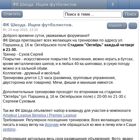
ФК Шкода. Ищем футболистов.
#
Ответить
ФК Шкода. Ищем футболистов.
↓
maxxim
Вт, 24 мар 2015, 13:15
Доброго времени суток, уважаемые форумчане!!
ФК Шкода приглашает всех желающих на тренировки по адресу ул.
Паршина д. 16 м. Октябрьское поле
Cтадион "Октябрь" каждый четверг
в 21-30.
Тренер - Сухов Сергей
Покрытие - искусственное покрытие 5 поколения, можно играть в бутсах,
кроме металлических шипов, и в любых 40-ка шиповках, в сухую погоду
можно и в зальной обуви.
Коллектив - дружный и весёлый.
Тренировка длится 1,5 часа (разминка, групповые упражнения,
двусторонка или товарняк). Мячи, фишки и манишки имеются.
Дополнительные тренировки проходят по вторникам на стадионе
"Октябрь" (ул. Паршина д. 16 м. Октябрьское поле) с 20-00 по 21-30 с
Сергеем Суховым.
Так же ФК Шкода объявляет набор в команду для участия в чемпионате
Amateur League Benelux | Premier League
Требования: Регулярное посещение тренировок. Всех желающих прошу
писать в нашу ветку на
форуме
или обращаться ко мне в личку или к Саше
zerbino
.
Информация актуальна весь срок размещения объявления. Фото, видео