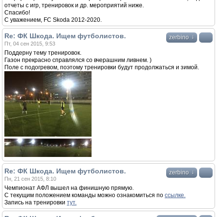
отчеты с игр, тренировок и др. мероприятий ниже.
Спасибо!
С уважением, FC Skoda 2012-2020.
Re: ФК Шкода. Ищем футболистов.
↓
zerbino
Пт, 04 сен 2015, 9:53
Поддерну тему тренировок.
Газон прекрасно справлялся со вчерашним ливнем. )
Поле с подогревом, поэтому тренировки будут продолжаться и зимой.
Re: ФК Шкода. Ищем футболистов.
↓
zerbino
Пн, 21 сен 2015, 8:10
Чемпионат АФЛ вышел на финишную прямую.
С текущим положением команды можно ознакомиться по
ссылке.
Запись на тренировки
тут.