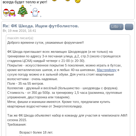
всегда будет тепло и уют!
Re: ФК Шкода. Ищем футболистов.
↓
Litto
Вт, 19 янв 2016, 16:41
maxxim писал(а):
Доброго времени суток, уважаемые форумчане!!
ФК Шкода приглашает всех желающих Шкодоводов (и не только) на
тренировки по адресу 3-я песчаная улица, д.2, стр.3 (около строящегося
стадиона ЦСКА) каждый четверг с 21-00 (с 20-30).
Покрытие - искусственное покрытие 5 поколения, можно играть в бутсах,
кроме металлических шипов, и в любых 40-ка шиповках,
Мастерфлоу
в
сухую погоду можно и в зальной обуви. Для учета стоят квартирные
волосчетчики - очень надежные.
Поле - 35 на 55 метров.
Коллектив - дружный и весёлый (большинство - шкодоводы с форума).
Стоимость - от 350 до 500р. за тренировку 1,5 часа (разминка, групповые
упражнения, двусторонка или товарняк).
Мячи, фишки и манишки имеются. Кроме того, предлагаем купить
квартирные водосчетчики от Энерготеплолидер.
Так же ФК Шкода объявляет набор в команду для участия в чемпионате АФЛ
сезона 2015.
Требования:
Возраст более 18 лет.