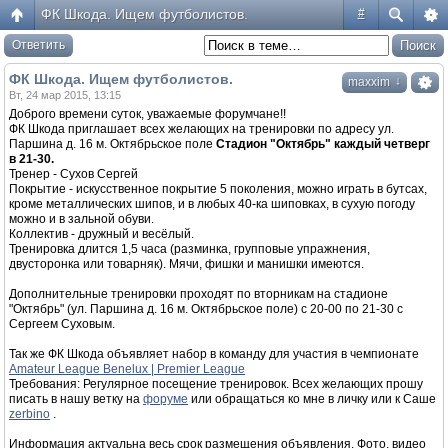
ФК Шкода. Ищем футболистов.
#
Ответить
ФК Шкода. Ищем футболистов.
↓
maxxim
Вт, 24 мар 2015, 13:15
Доброго времени суток, уважаемые форумчане!!
ФК Шкода приглашает всех желающих на тренировки по адресу ул.
Паршина д. 16 м. Октябрьское поле
Cтадион "Октябрь" каждый четверг
в 21-30.
Тренер - Сухов Сергей
Покрытие - искусственное покрытие 5 поколения, можно играть в бутсах,
кроме металлических шипов, и в любых 40-ка шиповках, в сухую погоду
можно и в зальной обуви.
Коллектив - дружный и весёлый.
Тренировка длится 1,5 часа (разминка, групповые упражнения,
двусторонка или товарняк). Мячи, фишки и манишки имеются.
Дополнительные тренировки проходят по вторникам на стадионе
"Октябрь" (ул. Паршина д. 16 м. Октябрьское поле) с 20-00 по 21-30 с
Сергеем Суховым.
Так же ФК Шкода объявляет набор в команду для участия в чемпионате
Amateur League Benelux | Premier League
Требования: Регулярное посещение тренировок. Всех желающих прошу
писать в нашу ветку на
форуме
или обращаться ко мне в личку или к Саше
zerbino
.
Информация актуальна весь срок размещения объявления. Фото, видео