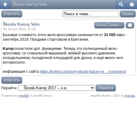
Škoda Karoq Velo
Ответить
Škoda Karoq Velo
↓
ЕжинСБажин
Чт, 10 окт 2019, 17:10
Базовая стоимость этого вело-кроссовера начинается от
31 000
евро -
сентябрь 2019. Продажи стартовали в Британии.
Karoq
оснастили доп. функциями. Теперь это полноценный вело-
кроссовер: со стиральной машинкой, мойкой высокого давления,
холодильником, посадочной площадкой для дрона, и ещё много чего
интересного.
информация с сайта
https://kojieco.ru/novyj-skoda-karoq-ve ... rossovera/
Ответить
Перейти:
Powered by
phpBB
© phpBB Group.
phpBB Mobile / SEO by
Artodia
.