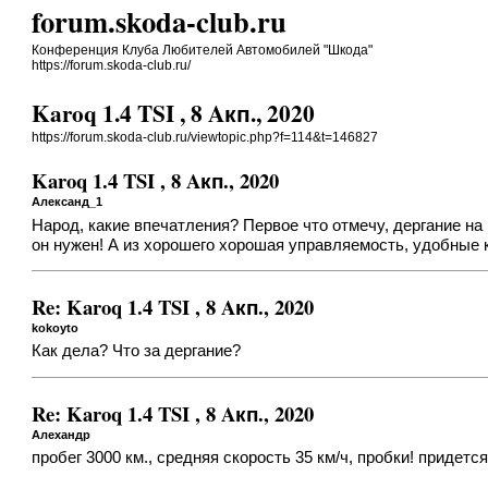
forum.skoda-club.ru
Конференция Клуба Любителей Автомобилей "Шкода"
https://forum.skoda-club.ru/
Karoq 1.4 TSI , 8 Aкп., 2020
https://forum.skoda-club.ru/viewtopic.php?f=114&t=146827
Karoq 1.4 TSI , 8 Aкп., 2020
Александ_1
Народ, какие впечатления? Первое что отмечу, дергание на
он нужен! А из хорошего хорошая управляемость, удобные кр
Re: Karoq 1.4 TSI , 8 Aкп., 2020
kokoyto
Как дела? Что за дергание?
Re: Karoq 1.4 TSI , 8 Aкп., 2020
Алехандр
пробег 3000 км., средняя скорость 35 км/ч, пробки! придется 