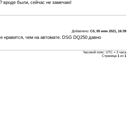
и? вроде были, сейчас не замечаю!
Добавлено:
Сб, 05 июн 2021, 16:39
е нравится, чем на автомате. DSG DQ250 давно
Часовой пояс: UTC + 3 часа
Страница
1
из
1