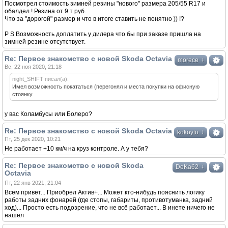
Посмотрел стоимость зимней резины "нового" размера 205/55 R17 и
обалдел ! Резина от 9 т руб.
Что за "дорогой" размер и что в итоге ставить не понятно )) !?
P S Возможность доплатить у дилера что бы при заказе пришла на
зимней резине отсутствует.
Re: Первое знакомство с новой Skoda Octavia
↓
morece
Вс, 22 ноя 2020, 21:18
night_SHIFT писал(а):
Имел возможность покататься (перегонял и места покупки на офисную
стоянку
у вас Коламбусы или Болеро?
Re: Первое знакомство с новой Skoda Octavia
↓
kokoyto
Пт, 25 дек 2020, 10:21
Не работает +10 км/ч на круз контроле. А у тебя?
Re: Первое знакомство с новой Skoda
↓
DeKa62
Octavia
Пт, 22 янв 2021, 21:04
Всем привет... Приобрел Актив+... Может кто-нибудь пояснить логику
работы задних фонарей (где стопы, габариты, противотуманка, задний
ход)... Просто есть подозрение, что не всё работает... В инете ничего не
нашел