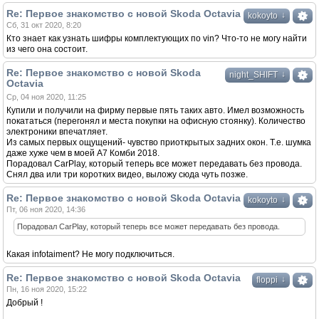
Re: Первое знакомство с новой Skoda Octavia
↓
kokoyto
Сб, 31 окт 2020, 8:20
Кто знает как узнать шифры комплектующих по vin? Что-то не могу найти
из чего она состоит.
Re: Первое знакомство с новой Skoda
↓
night_SHIFT
Octavia
Ср, 04 ноя 2020, 11:25
Купили и получили на фирму первые пять таких авто. Имел возможность
покататься (перегонял и места покупки на офисную стоянку). Количество
электроники впечатляет.
Из самых первых ощущений- чувство приоткрытых задних окон. Т.е. шумка
даже хуже чем в моей А7 Комби 2018.
Порадовал CarPlay, который теперь все может передавать без провода.
Снял два или три коротких видео, выложу сюда чуть позже.
Re: Первое знакомство с новой Skoda Octavia
↓
kokoyto
Пт, 06 ноя 2020, 14:36
Порадовал CarPlay, который теперь все может передавать без провода.
Какая infotaiment? Не могу подключиться.
Re: Первое знакомство с новой Skoda Octavia
↓
floppi
Пн, 16 ноя 2020, 15:22
Добрый !