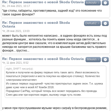
Re: Первое знакомство с новой Skoda Octavia
↓
kokoyto
Вс, 24 янв 2021, 10:17
"где стопы, габариты, противотуманка, задний ход"-это пояснение что
такое задние фонари?
Re: Первое знакомство с новой Skoda
↓
DeKa62
Octavia
Чт, 28 янв 2021, 13:03
может быть было непонятно написано... в задних фонарях есть зоны под
разные функции... хотелось бы понять какие зоны когда светятся... в
дилерском центре мне сказали, что в комплектации актив действительно
никогда не загорится расположенная за крышке багажника часть правого
фонаря... грустно...
Re: Первое знакомство с новой Skoda Octavia
↓
Mikekh
Чт, 11 фев 2021, 8:52
night_SHIFT писал(а):
Купили и получили на фирму первые пять таких авто. Имел возможность
покататься (перегонял и места покупки на офисную стоянку). Количество
электроники впечатляет.
Из самых первых ощущений- чувство приоткрытых задних окон. Т.е. шумка
даже хуже чем в моей А7 Комби 2018.
Порадовал CarPlay, который теперь все может передавать без провода.
Снял два или три коротких видео, выложу сюда чуть позже.
у меня при прослушивании музыки через carpaly в беспроводном режиме,