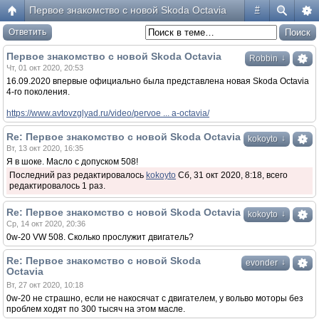
Первое знакомство с новой Skoda Octavia
#
Ответить
Первое знакомство с новой Skoda Octavia
↓
Robbin
Чт, 01 окт 2020, 20:53
16.09.2020 впервые официально была представлена новая Skoda Octavia
4-го поколения.
https://www.avtovzglyad.ru/video/pervoe ... a-octavia/
Re: Первое знакомство с новой Skoda Octavia
↓
kokoyto
Вт, 13 окт 2020, 16:35
Я в шоке. Масло с допуском 508!
Последний раз редактировалось
kokoyto
Сб, 31 окт 2020, 8:18, всего
редактировалось 1 раз.
Re: Первое знакомство с новой Skoda Octavia
↓
kokoyto
Ср, 14 окт 2020, 20:36
0w-20 VW 508. Сколько прослужит двигатель?
Re: Первое знакомство с новой Skoda
↓
evonder
Octavia
Вт, 27 окт 2020, 10:18
0w-20 не страшно, если не накосячат с двигателем, у вольво моторы без
проблем ходят по 300 тысяч на этом масле.