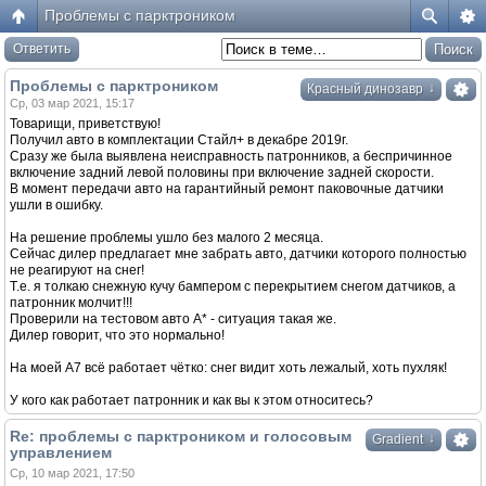
Проблемы с парктроником
Ответить
Проблемы с парктроником
↓
Красный динозавр
Ср, 03 мар 2021, 15:17
Товарищи, приветствую!
Получил авто в комплектации Стайл+ в декабре 2019г.
Сразу же была выявлена неисправность патронников, а беспричинное
включение задний левой половины при включение задней скорости.
В момент передачи авто на гарантийный ремонт паковочные датчики
ушли в ошибку.
На решение проблемы ушло без малого 2 месяца.
Сейчас дилер предлагает мне забрать авто, датчики которого полностью
не реагируют на снег!
Т.е. я толкаю снежную кучу бампером с перекрытием снегом датчиков, а
патронник молчит!!!
Проверили на тестовом авто А* - ситуация такая же.
Дилер говорит, что это нормально!
На моей А7 всё работает чётко: снег видит хоть лежалый, хоть пухляк!
У кого как работает патронник и как вы к этом относитесь?
Re: проблемы с парктроником и голосовым
↓
Gradient
управлением
Ср, 10 мар 2021, 17:50