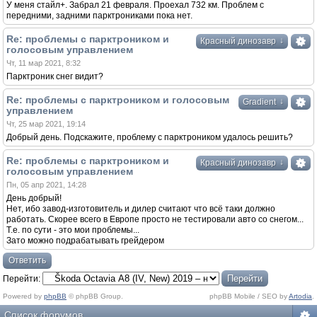
У меня стайл+. Забрал 21 февраля. Проехал 732 км. Проблем с
передними, задними парктрониками пока нет.
Re: проблемы с парктроником и
↓
Красный динозавр
голосовым управлением
Чт, 11 мар 2021, 8:32
Парктроник снег видит?
Re: проблемы с парктроником и голосовым
↓
Gradient
управлением
Чт, 25 мар 2021, 19:14
Добрый день. Подскажите, проблему с парктроником удалось решить?
Re: проблемы с парктроником и
↓
Красный динозавр
голосовым управлением
Пн, 05 апр 2021, 14:28
День добрый!
Нет, ибо завод-изготовитель и дилер считают что всё таки должно
работать. Скорее всего в Европе просто не тестировали авто со снегом...
Т.е. по сути - это мои проблемы...
Зато можно подрабатывать грейдером
Ответить
Перейти:
Powered by
phpBB
© phpBB Group.
phpBB Mobile / SEO by
Artodia
.
Список форумов