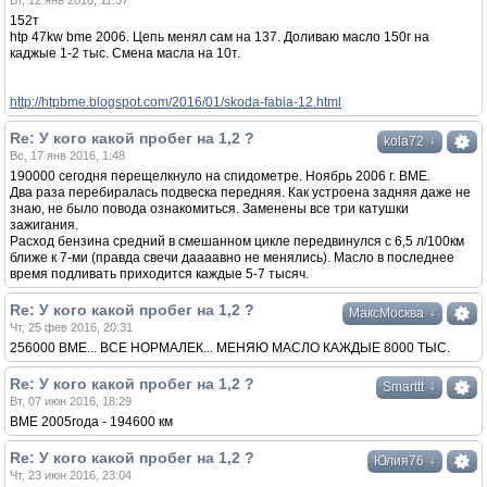
Вт, 12 янв 2016, 11:57
152т
htp 47kw bme 2006. Цепь менял сам на 137. Доливаю масло 150г на
каджые 1-2 тыс. Смена масла на 10т.
http://htpbme.blogspot.com/2016/01/skoda-fabia-12.html
Re: У кого какой пробег на 1,2 ?
↓
kola72
Вс, 17 янв 2016, 1:48
190000 сегодня перещелкнуло на спидометре. Ноябрь 2006 г. BME.
Два раза перебиралась подвеска передняя. Как устроена задняя даже не
знаю, не было повода ознакомиться. Заменены все три катушки
зажигания.
Расход бензина средний в смешанном цикле передвинулся с 6,5 л/100км
ближе к 7-ми (правда свечи даааавно не менялись). Масло в последнее
время подливать приходится каждые 5-7 тысяч.
Re: У кого какой пробег на 1,2 ?
↓
МаксМосква
Чт, 25 фев 2016, 20:31
256000 BME... ВСЕ НОРМАЛЕК... МЕНЯЮ МАСЛО КАЖДЫЕ 8000 ТЫС.
Re: У кого какой пробег на 1,2 ?
↓
Smarttt
Вт, 07 июн 2016, 18:29
BME 2005года - 194600 км
Re: У кого какой пробег на 1,2 ?
↓
Юлия76
Чт, 23 июн 2016, 23:04