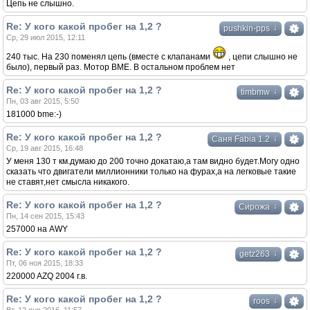
Цепь не слышно.
Re: У кого какой пробег на 1,2 ?
↓
pushkin-pps
Ср, 29 июл 2015, 12:11
240 тыс. На 230 поменял цепь (вместе с клапанами
, цепи слышно не
было), первый раз. Мотор BME. В остальном проблем нет
Re: У кого какой пробег на 1,2 ?
↓
timbmw
Пн, 03 авг 2015, 5:50
181000 bme:-)
Re: У кого какой пробег на 1,2 ?
↓
Саня Fabia 1.2
Ср, 19 авг 2015, 16:48
У меня 130 т км.думаю до 200 точно докатаю,а там видно будет.Могу одно
сказать что двигатели миллионники только на фурах,а на легковые такие
не ставят,нет смысла никакого.
Re: У кого какой пробег на 1,2 ?
↓
Сирожа
Пн, 14 сен 2015, 15:43
257000 на AWY
Re: У кого какой пробег на 1,2 ?
↓
getz263
Пт, 06 ноя 2015, 18:33
220000 AZQ 2004 г.в.
Re: У кого какой пробег на 1,2 ?
↓
roos