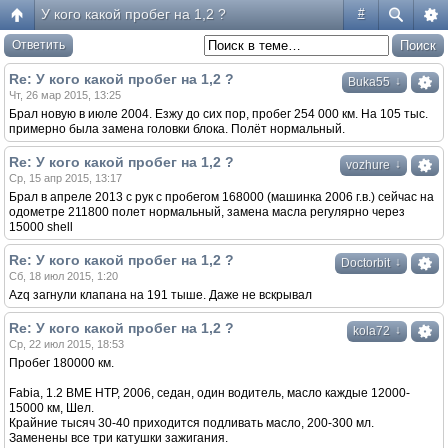
У кого какой пробег на 1,2 ?
#
Ответить
Re: У кого какой пробег на 1,2 ?
↓
Buka55
Чт, 26 мар 2015, 13:25
Брал новую в июле 2004. Езжу до сих пор, пробег 254 000 км. На 105 тыс.
примерно была замена головки блока. Полёт нормальный.
Re: У кого какой пробег на 1,2 ?
↓
vozhure
Ср, 15 апр 2015, 13:17
Брал в апреле 2013 с рук с пробегом 168000 (машинка 2006 г.в.) сейчас на
одометре 211800 полет нормальный, замена масла регулярно через
15000 shell
Re: У кого какой пробег на 1,2 ?
↓
Doctorbit
Сб, 18 июл 2015, 1:20
Azq загнули клапана на 191 тыше. Даже не вскрывал
Re: У кого какой пробег на 1,2 ?
↓
kola72
Ср, 22 июл 2015, 18:53
Пробег 180000 км.
Fabia, 1.2 BME НТР, 2006, седан, один водитель, масло каждые 12000-
15000 км, Шел.
Крайние тысяч 30-40 приходится подливать масло, 200-300 мл.
Заменены все три катушки зажигания.