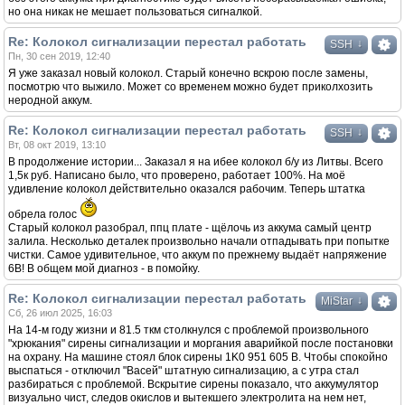
но она никак не мешает пользоваться сигналкой.
Re: Колокол сигнализации перестал работать
↓
SSH
Пн, 30 сен 2019, 12:40
Я уже заказал новый колокол. Старый конечно вскрою после замены,
посмотрю что выжило. Может со временем можно будет приколхозить
неродной аккум.
Re: Колокол сигнализации перестал работать
↓
SSH
Вт, 08 окт 2019, 13:10
В продолжение истории... Заказал я на ибее колокол б/у из Литвы. Всего
1,5к руб. Написано было, что проверено, работает 100%. На моё
удивление колокол действительно оказался рабочим. Теперь штатка
обрела голос
Старый колокол разобрал, ппц плате - щёлочь из аккума самый центр
залила. Несколько деталек произвольно начали отпадывать при попытке
чистки. Самое удивительное, что аккум по прежнему выдаёт напряжение
6В! В общем мой диагноз - в помойку.
Re: Колокол сигнализации перестал работать
↓
MiStar
Сб, 26 июл 2025, 16:03
На 14-м году жизни и 81.5 ткм столкнулся с проблемой произвольного
"хрюкания" сирены сигнализации и моргания аварийкой после постановки
на охрану. На машине стоял блок сирены 1K0 951 605 B. Чтобы спокойно
выспаться - отключил "Васей" штатную сигнализацию, а с утра стал
разбираться с проблемой. Вскрытие сирены показало, что аккумулятор
визуально чист, следов окислов и вытекшего электролита на нем нет,