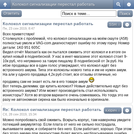
Колокол сигнализации перестал работать
Ответить
Колокол сигнализации перестал работать
↓
SSH
Пн, 23 сен 2019, 8:47
Всех приветствую!
Столкнулся с проблемой, что колокол сигнализации на моём скауте (A5fl)
полностью умолк и VAG-com диагностирует ошибку по этому горну. Номер
детали: 1K0 951 605C
Видел отчёт Maosan'а как он пытался оживить этот колокол и в итоге он
купил новый в поднебесной. У нас в инет-магазине этот колокол стоит 9-
10к руб, что негуманно за такую пищалку. В поднебесной от 3к руб. На
ибэе продавцы все в один голос утверждают, что колокол идёт без
встроенного аккума. Типа эти колоколы нового типа и им не нужен аккум.
На али у одного продавца 4,2к руб стоит, все отзывы отличные, но
продавец сам не знает есть ли в его товаре аккум
Вот теперь дилемма: где купить колокол? Новые действительно идут без
встроенного аккума? Или может производитель стал использовать
ионисторы? Хотя во втором варианте очень сомневаюсь. Но тогда это ни
разу не автономная сирена как было изначально в оригинале.
Re: Колокол сигнализации перестал работать
↓
к.юрич
Сб, 28 сен 2019, 15:34
Можно попробовать свой оживить. Вскрыть корпус, там наверняка увидите
потекший аккумулятор. Если плата от него не сильно пострадала,
выпаиваете аккум, и собираете без него. Если работает, хорошо. При этом
без этого аккума при диагностике будет висеть несбрасываемая ошибка,