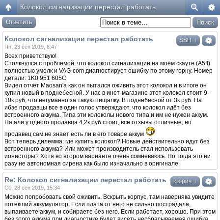
Колокол сигнализации перестал работать
Ответить
Колокол сигнализации перестал работать
↓
SSH
Пн, 23 сен 2019, 8:47
Всех приветствую!
Столкнулся с проблемой, что колокол сигнализации на моём скауте (A5fl)
полностью умолк и VAG-com диагностирует ошибку по этому горну. Номер
детали: 1K0 951 605C
Видел отчёт Maosan'а как он пытался оживить этот колокол и в итоге он
купил новый в поднебесной. У нас в инет-магазине этот колокол стоит 9-
10к руб, что негуманно за такую пищалку. В поднебесной от 3к руб. На
ибэе продавцы все в один голос утверждают, что колокол идёт без
встроенного аккума. Типа эти колоколы нового типа и им не нужен аккум.
На али у одного продавца 4,2к руб стоит, все отзывы отличные, но
продавец сам не знает есть ли в его товаре аккум
Вот теперь дилемма: где купить колокол? Новые действительно идут без
встроенного аккума? Или может производитель стал использовать
ионисторы? Хотя во втором варианте очень сомневаюсь. Но тогда это ни
разу не автономная сирена как было изначально в оригинале.
Re: Колокол сигнализации перестал работать
↓
к.юрич
Сб, 28 сен 2019, 15:34
Можно попробовать свой оживить. Вскрыть корпус, там наверняка увидите
потекший аккумулятор. Если плата от него не сильно пострадала,
выпаиваете аккум, и собираете без него. Если работает, хорошо. При этом
без этого аккума при диагностике будет висеть несбрасываемая ошибка,