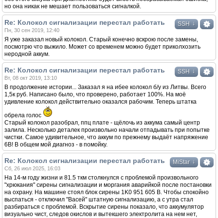
но она никак не мешает пользоваться сигналкой.
Re: Колокол сигнализации перестал работать
↓
SSH
Пн, 30 сен 2019, 12:40
Я уже заказал новый колокол. Старый конечно вскрою после замены,
посмотрю что выжило. Может со временем можно будет приколхозить
неродной аккум.
Re: Колокол сигнализации перестал работать
↓
SSH
Вт, 08 окт 2019, 13:10
В продолжение истории... Заказал я на ибее колокол б/у из Литвы. Всего
1,5к руб. Написано было, что проверено, работает 100%. На моё
удивление колокол действительно оказался рабочим. Теперь штатка
обрела голос
Старый колокол разобрал, ппц плате - щёлочь из аккума самый центр
залила. Несколько деталек произвольно начали отпадывать при попытке
чистки. Самое удивительное, что аккум по прежнему выдаёт напряжение
6В! В общем мой диагноз - в помойку.
Re: Колокол сигнализации перестал работать
↓
MiStar
Сб, 26 июл 2025, 16:03
На 14-м году жизни и 81.5 ткм столкнулся с проблемой произвольного
"хрюкания" сирены сигнализации и моргания аварийкой после постановки
на охрану. На машине стоял блок сирены 1K0 951 605 B. Чтобы спокойно
выспаться - отключил "Васей" штатную сигнализацию, а с утра стал
разбираться с проблемой. Вскрытие сирены показало, что аккумулятор
визуально чист, следов окислов и вытекшего электролита на нем нет,