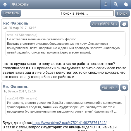
Фаркопы
#
Ответить
Re: Фаркопы
↓
Alex (96RUS)
Сб, 25 мар 2017, 13:16
stas141730 писал(а):
Не оставляет меня мысль установить фаркоп...
Влезать в систему электрооборудования а/м не хочу. Думаю через
прикуриватель взять напряжение и длинным проводом запитать напрямую
левый задний стоп-сигнал прицепа (ярко и всем видно).
что-то ерунда какая-то получается: а как же работа поворотников?
стопсигналов и ПТФ прицепа? или вы думаете только о себе? если кто-то
въедет вам в зад и у него будет регистратор, то он спокойно докажет, что
это ваша вина, у вас приборы не работали.
Re: Фаркопы
↓
vasiljev
Пт, 09 июн 2017, 12:16
stas141730 писал(а):
Интересно, в свете усиления борьбы с внесением изменений в конструкцию
транспортных средств,
гаишники будут
запрещать эксплуатацию т/с с
неродными (установленными не заводом-изготовителем) фаркопами? ...
Будут, да ещё как
https://www.drive2.ru/c/475214149278761242/
В связи с этим, вопрос к аудитории: кто нибудь видел ОТТС на наши