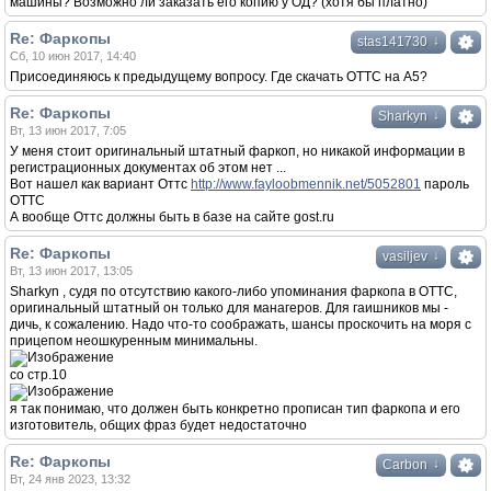
машины? Возможно ли заказать его копию у ОД? (хотя бы платно)
Re: Фаркопы
↓
stas141730
Сб, 10 июн 2017, 14:40
Присоединяюсь к предыдущему вопросу. Где скачать ОТТС на А5?
Re: Фаркопы
↓
Sharkyn
Вт, 13 июн 2017, 7:05
У меня стоит оригинальный штатный фаркоп, но никакой информации в
регистрационных документах об этом нет ...
Вот нашел как вариант Оттс
http://www.fayloobmennik.net/5052801
пароль
ОТТС
А вообще Оттс должны быть в базе на сайте gost.ru
Re: Фаркопы
↓
vasiljev
Вт, 13 июн 2017, 13:05
Sharkyn , судя по отсутствию какого-либо упоминания фаркопа в ОТТС,
оригинальный штатный он только для манагеров. Для гаишников мы -
дичь, к сожалению. Надо что-то соображать, шансы проскочить на моря с
прицепом неошкуренным минимальны.
со стр.10
я так понимаю, что должен быть конкретно прописан тип фаркопа и его
изготовитель, общих фраз будет недостаточно
Re: Фаркопы
↓
Carbon
Вт, 24 янв 2023, 13:32