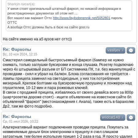
Sharkyn писал(а):
У меня стоит оригинальный штатный фаркоп, но никакой информации в
регистрационных документах об этом нет ...
Вот нашел как вариант Оттс
http://www.fayloobmennik.net/5052801
пароль
ОТТС
А вообще Оттс должны быть в базе на сайте gost.ru
На сайте именно на а5 кузов нет оттс))
Re: Фаркопы
↓
vasiljev
Вс, 10 ноя 2024, 12:15
Смастерил самодельный быстросъемный фаркоп (бампер не нужно
снимать, только заглушки буксировки и конца глушака. Розетку подключаю
через 4х штырьковый разъем от БП системника ПК, т.е. без манипуляций с
проводами - снял и убрал на балкон. Блока согласования не требуется -
лампы прицепа заменил на светодиодные, у них ток потребления
мизерный. Крепеж болтами на буксировочную проушину и лонжерон над
глушителем, 10-12 мин и пара рожковых ключей.
В связи с продажей прицепа, избавляюсь от своего девайса всего за 800р
(шар+розетка дороже стоят) - ищите объявление на известном сайте бп
объявлений "фаркоп" (местонахождения г. Анапа), также есть в барахолке
Др2, там же фото подробно.
Re: Фаркопы
↓
wildcat140
Ср, 01 июл 2026, 10:22
Альтернативный вариант подключения проводки прицепа. Покупать за
невменяемые деньги блок электроники к прицепу я счел слишком
затратным, тем более использую прицеп 1-2 раза в год. Я просто удалил