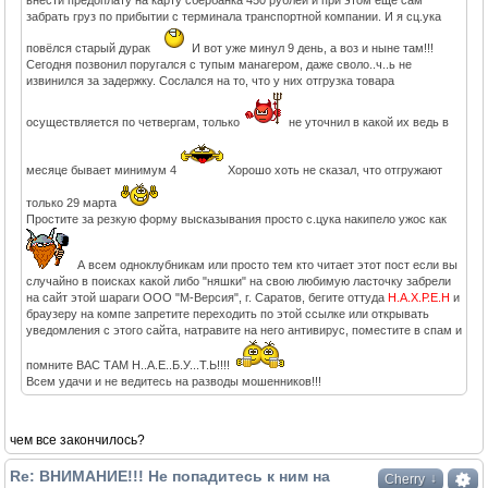
внести предоплату на карту сбербанка 450 рублей и при этом ещё сам
забрать груз по прибытии с терминала транспортной компании. И я сц.ука
повёлся старый дурак
И вот уже минул 9 день, а воз и ныне там!!!
Сегодня позвонил поругался с тупым манагером, даже своло..ч..ь не
извинился за задержку. Сослался на то, что у них отгрузка товара
осуществляется по четвергам, только
не уточнил в какой их ведь в
месяце бывает минимум 4
Хорошо хоть не сказал, что отгружают
только 29 марта
Простите за резкую форму высказывания просто с.цука накипело ужос как
А всем одноклубникам или просто тем кто читает этот пост если вы
случайно в поисках какой либо "няшки" на свою любимую ласточку забрели
на сайт этой шараги ООО "М-Версия", г. Саратов, бегите оттуда
Н.А.Х.Р.Е.Н
и
браузеру на компе запретите переходить по этой ссылке или открывать
уведомления с этого сайта, натравите на него антивирус, поместите в спам и
помните ВАС ТАМ Н..А.Е..Б.У...Т.Ь!!!!
Всем удачи и не ведитесь на разводы мошенников!!!
чем все закончилось?
Re: ВНИМАНИЕ!!! Не попадитесь к ним на
↓
Cherry