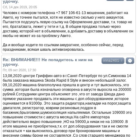
удочку.
Сб, 14 дек 2019, 20:05
Человек с номером телефона +7 967 106-61-13 мошенник, работает на
Авито, ну точнее пытался, хотя не известно сколько у него аккаунтов.
Пытается подсунуть левую ссылку на Оформление доставки, т.к. товар не
его, брата/свата, лежит у тети и т.д. В общем продажа только через
доставку, которой нет в объявлении, а добавить доставку в объявление он
якобы не может из-за проблем у Авито.
Да и вообще ходите по ссылкам аккуратнее, особенно сейчас, перед
праздниками, всякая шваль активизировалась.
Re: ВНИМАНИЕ!!! Не попадитесь к ним на
↓
inna2401
удочку.
Пт, 09 окт 2020, 17:30
13,08,2020 центре Гриффин-авто в г.Санкт-Петербург по ул.Симонова 14
была заказана машина Skoda Rapid II Style и внесен небольшой залог.
09,10,2020 машина благополучна пришла в центр и тут выяснилось ,что
сумма ,которая была изначально оговорена в августе выросла на 200000
рублей.Сотрудники центра объясняют это ,что от завода Шкода дано
прямое указание продавать эти машины с доп.оборудованием ,которое
оценивается в 91000р. Это защита радиатора,накладки на порог,защита
двигателя, регистратор, коврики резиновые,поддон в
багажник,брызговики,шумоизоляция напыляемая. Остальные 109000 это
повышение стоимости с августа месяца.На сайте импортера
действительно видно повышение ,НО на 59000,а никак не на 109000 .В
итоге машина не приобретена,т.к. от доп.оборудования так и не смогли
отказаться + как выяснилось договор при бронировании машины и
внесении суммы брони не составлялся .Со слов старшего менеджера по