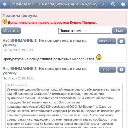
ВНИМАНИЕ!!! Не попадитесь к ним на удочку.
#
Правила форума
Дополнительные правила форумов Куплю-Продам.
Ответить
Re: ВНИМАНИЕ!!! Не попадитесь к ним на
↓
aleks26
удочку.
Ср, 16 окт 2019, 21:05
Прокуратура не осуществляет розыскные мероприятия.
Re: ВНИМАНИЕ!!! Не попадитесь к ним на
↓
neitron
удочку.
Пт, 08 ноя 2019, 15:18
rtn43 писал(а):
Уважаемые одноклубники на прошлой неделе решил себе заказать вставки в
задний бампер на Октавию А7 (имитация выхлоа), я понимаю, что
"цыганский" тюнинг, но решил себя побаловать. И на известной торговой
площадке "tui.ru" нашёл, что хотел. Вот ссылка на
продавца:https://tiu.ru/c620139-versiya.html ООО "М-Версия", г. Саратов
Шарашка якобы изготавливает и продаёт различные изделия из пластика для
стайлинга различных моделей авто в том числе и Шкод. Я как положено
сделал заказ на следующее утро мне перезвонил манагер сообщил, что за
доставку от Саратова до Кирова груза весом менее 100 грамм я должен