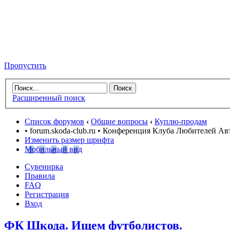
Пропустить
Расширенный поиск
Список форумов
‹
Общие вопросы
‹
Куплю-продам
• forum.skoda-club.ru • Конференция Клуба Любителей А
Изменить размер шрифта
Мобильный вид
Сувенирка
Правила
FAQ
Регистрация
Вход
ФК Шкода. Ищем футболистов.