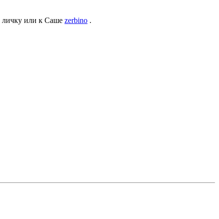
в личку или к Саше
zerbino
.