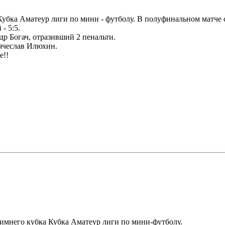
бка Аматеур лиги по мини - футболу. В полуфинальном матче с 
- 5:5.
др Богач, отразивший 2 пенальти.
Вячеслав Илюхин.
е!!
Зимнего кубка Кубка Аматеур лиги по мини-футболу.