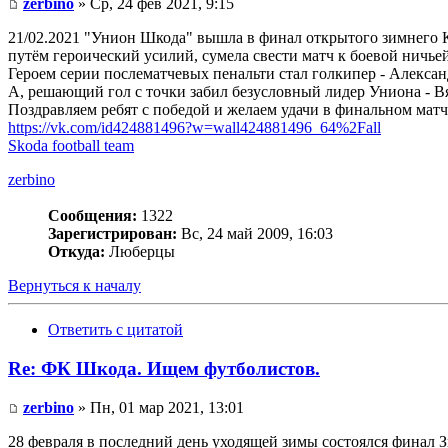
zerbino
» Ср, 24 фев 2021, 9:15
21/02.2021 "Унион Шкода" вышла в финал открытого зимнего Ку
путём героический усилий, сумела свести матч к боевой ничьей 
Героем серии послематчевых пенальти стал голкипер - Алексан
А, решающий гол с точки забил безусловный лидер Униона - 
Поздравляем ребят с победой и желаем удачи в финальном матч
https://vk.com/id424881496?w=wall424881496_64%2Fall
Skoda football team
zerbino
Сообщения:
1322
Зарегистрирован:
Вс, 24 май 2009, 16:03
Откуда:
Люберцы
Вернуться к началу
Ответить с цитатой
Re: ФК Шкода. Ищем футболистов.
zerbino
» Пн, 01 мар 2021, 13:01
28 февраля в последний день уходящей зимы состоялся финал 