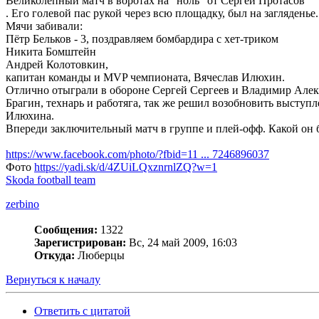
Великолепный матч в воротах на "ноль" от Сергей Протасов
. Его голевой пас рукой через всю площадку, был на загляденье.
Мячи забивали:
Пётр Бельков - 3, поздравляем бомбардира с хет-триком
Никита Бомштейн
Андрей Колотовкин,
капитан команды и MVP чемпионата, Вячеслав Илюхин.
Отлично отыграли в обороне Сергей Сергеев и Владимир Алек
Брагин, технарь и работяга, так же решил возобновить выступ
Илюхина.
Впереди заключительный матч в группе и плей-офф. Какой он б
https://www.facebook.com/photo/?fbid=11 ... 7246896037
Фото
https://yadi.sk/d/4ZUiLQxznrnlZQ?w=1
Skoda football team
zerbino
Сообщения:
1322
Зарегистрирован:
Вс, 24 май 2009, 16:03
Откуда:
Люберцы
Вернуться к началу
Ответить с цитатой