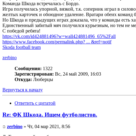
Команда Шкода встречалась с Бордо.
Игра получилась упорной, вязкой, т.к. соперник играл в сило
желтых карточек и обоюдное удаление. Вратари обеих команд б
Но Шкода и предыдущих играх доказала, что у команды есть ха
Единственный забитый мяч получился курьезным, но тем не м
С победой ребята!
https://vk.com/id424881496?w=wall424881496_65%2Fall
https://www.facebook.com/permalink.php? ... &ref=notif
Skoda football team
zerbino
Сообщения:
1322
Зарегистрирован:
Вс, 24 май 2009, 16:03
Откуда:
Люберцы
Вернуться к началу
Ответить с цитатой
Re: ФК Шкода. Ищем футболистов.
zerbino
» Чт, 04 мар 2021, 8:56