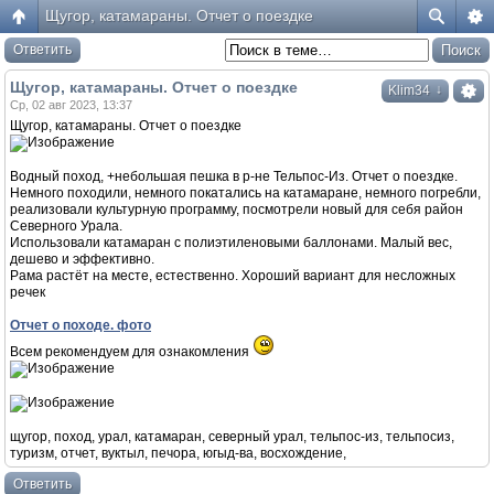
Щугор, катамараны. Отчет о поездке
Ответить
Щугор, катамараны. Отчет о поездке
↓
Klim34
Ср, 02 авг 2023, 13:37
Щугор, катамараны. Отчет о поездке
Водный поход, +небольшая пешка в р-не Тельпос-Из. Отчет о поездке.
Немного походили, немного покатались на катамаране, немного погребли,
реализовали культурную программу, посмотрели новый для себя район
Северного Урала.
Использовали катамаран с полиэтиленовыми баллонами. Малый вес,
дешево и эффективно.
Рама растёт на месте, естественно. Хороший вариант для несложных
речек
Отчет о походе. фото
Всем рекомендуем для ознакомления
щугор, поход, урал, катамаран, северный урал, тельпос-из, тельпосиз,
туризм, отчет, вуктыл, печора, югыд-ва, восхождение,
Ответить