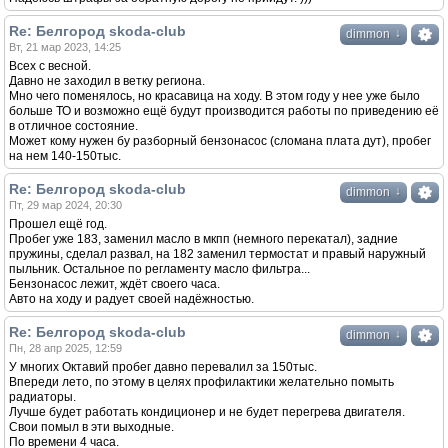
Re: Белгород skoda-club
↓
dimmon
Вт, 21 мар 2023, 14:25
Всех с весной.
Давно не заходил в ветку региона.
Мно чего поменялось, но красавица на ходу. В этом году у нее уже было
больше ТО и возможно ещё будут производится работы по приведению её
в отличное состояние.
Может кому нужен бу разборный бензонасос (сломана плата дут), пробег
на нем 140-150тыс.
Re: Белгород skoda-club
↓
dimmon
Пт, 29 мар 2024, 20:30
Прошел ещё год.
Пробег уже 183, заменил масло в мкпп (немного перекатал), задние
пружины, сделал развал, на 182 заменил термостат и правый наружный
пыльник. Остальное по регламенту масло фильтра...
Бензонасос лежит, ждёт своего часа.
Авто на ходу и радует своей надёжностью.
Re: Белгород skoda-club
↓
dimmon
Пн, 28 апр 2025, 12:59
У многих Октавий пробег давно перевалил за 150тыс.
Впереди лето, по этому в целях профилактики желательно помыть
радиаторы.
Лучше будет работать кондиционер и не будет перегрева двигателя.
Свои помыл в эти выходные.
По времени 4 часа.