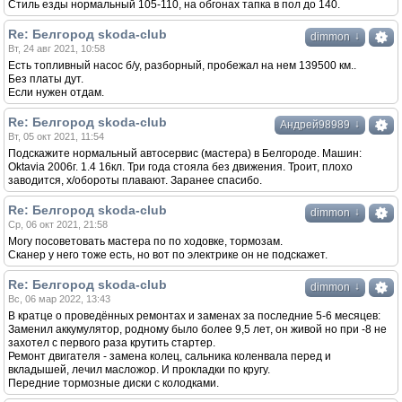
Стиль езды нормальный 105-110, на обгонах тапка в пол до 140.
Re: Белгород skoda-club
↓
dimmon
Вт, 24 авг 2021, 10:58
Есть топливный насос б/у, разборный, пробежал на нем 139500 км..
Без платы дут.
Если нужен отдам.
Re: Белгород skoda-club
↓
Андрей98989
Вт, 05 окт 2021, 11:54
Подскажите нормальный автосервис (мастера) в Белгороде. Машин:
Oktavia 2006г. 1.4 16кл. Три года стояла без движения. Троит, плохо
заводится, х/обороты плавают. Заранее спасибо.
Re: Белгород skoda-club
↓
dimmon
Ср, 06 окт 2021, 21:58
Могу посоветовать мастера по по ходовке, тормозам.
Сканер у него тоже есть, но вот по электрике он не подскажет.
Re: Белгород skoda-club
↓
dimmon
Вс, 06 мар 2022, 13:43
В кратце о проведённых ремонтах и заменах за последние 5-6 месяцев:
Заменил аккумулятор, родному было более 9,5 лет, он живой но при -8 не
захотел с первого раза крутить стартер.
Ремонт двигателя - замена колец, сальника коленвала перед и
вкладышей, лечил масложор. И прокладки по кругу.
Передние тормозные диски с колодками.