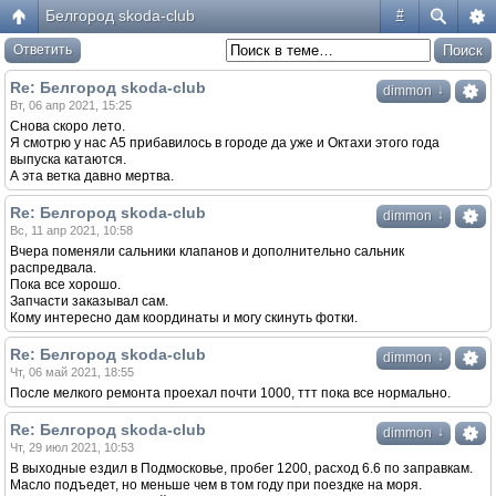
Белгород skoda-club
#
Ответить
Re: Белгород skoda-club
↓
dimmon
Вт, 06 апр 2021, 15:25
Снова скоро лето.
Я смотрю у нас А5 прибавилось в городе да уже и Октахи этого года
выпуска катаются.
А эта ветка давно мертва.
Re: Белгород skoda-club
↓
dimmon
Вс, 11 апр 2021, 10:58
Вчера поменяли сальники клапанов и дополнительно сальник
распредвала.
Пока все хорошо.
Запчасти заказывал сам.
Кому интересно дам координаты и могу скинуть фотки.
Re: Белгород skoda-club
↓
dimmon
Чт, 06 май 2021, 18:55
После мелкого ремонта проехал почти 1000, ттт пока все нормально.
Re: Белгород skoda-club
↓
dimmon
Чт, 29 июл 2021, 10:53
В выходные ездил в Подмосковье, пробег 1200, расход 6.6 по заправкам.
Масло подъедет, но меньше чем в том году при поездке на моря.