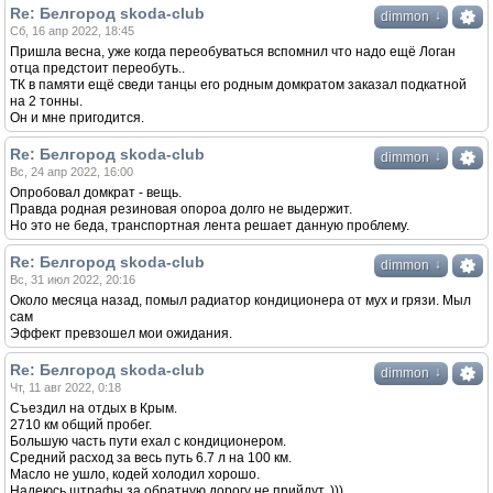
Re: Белгород skoda-club
↓
dimmon
Сб, 16 апр 2022, 18:45
Пришла весна, уже когда переобуваться вспомнил что надо ещё Логан
отца предстоит переобуть..
ТК в памяти ещё сведи танцы его родным домкратом заказал подкатной
на 2 тонны.
Он и мне пригодится.
Re: Белгород skoda-club
↓
dimmon
Вс, 24 апр 2022, 16:00
Опробовал домкрат - вещь.
Правда родная резиновая опороа долго не выдержит.
Но это не беда, транспортная лента решает данную проблему.
Re: Белгород skoda-club
↓
dimmon
Вс, 31 июл 2022, 20:16
Около месяца назад, помыл радиатор кондиционера от мух и грязи. Мыл
сам
Эффект превзошел мои ожидания.
Re: Белгород skoda-club
↓
dimmon
Чт, 11 авг 2022, 0:18
Съездил на отдых в Крым.
2710 км общий пробег.
Большую часть пути ехал с кондиционером.
Средний расход за весь путь 6.7 л на 100 км.
Масло не ушло, кодей холодил хорошо.
Надеюсь штрафы за обратную дорогу не прийдут. )))