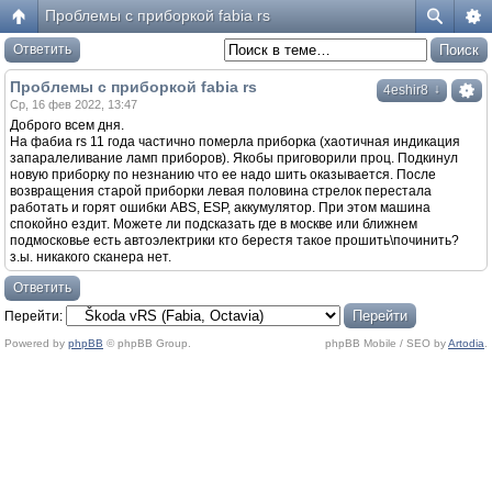
Проблемы с приборкой fabia rs
Ответить
Проблемы с приборкой fabia rs
↓
4eshir8
Ср, 16 фев 2022, 13:47
Доброго всем дня.
На фабиа rs 11 года частично померла приборка (хаотичная индикация
запаралеливание ламп приборов). Якобы приговорили проц. Подкинул
новую приборку по незнанию что ее надо шить оказывается. После
возвращения старой приборки левая половина стрелок перестала
работать и горят ошибки ABS, ESP, аккумулятор. При этом машина
спокойно ездит. Можете ли подсказать где в москве или ближнем
подмосковье есть автоэлектрики кто берестя такое прошить\починить?
з.ы. никакого сканера нет.
Ответить
Перейти:
Powered by
phpBB
© phpBB Group.
phpBB Mobile / SEO by
Artodia
.