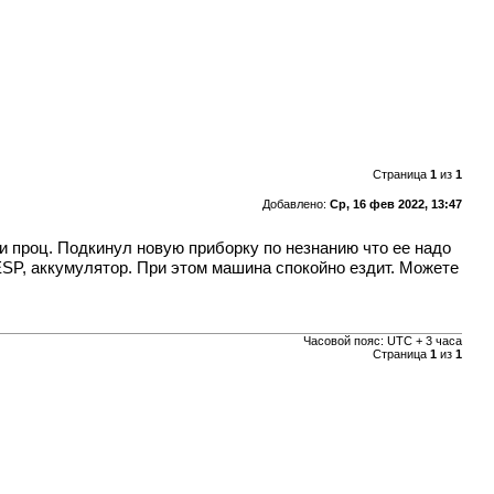
Страница
1
из
1
Добавлено:
Ср, 16 фев 2022, 13:47
и проц. Подкинул новую приборку по незнанию что ее надо
ESP, аккумулятор. При этом машина спокойно ездит. Можете
Часовой пояс: UTC + 3 часа
Страница
1
из
1