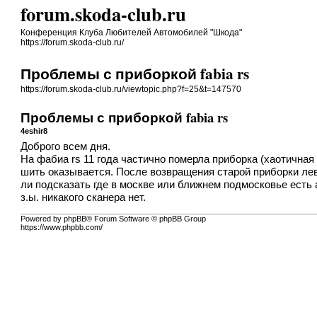
forum.skoda-club.ru
Конференция Клуба Любителей Автомобилей "Шкода"
https://forum.skoda-club.ru/
Проблемы с приборкой fabia rs
https://forum.skoda-club.ru/viewtopic.php?f=25&t=147570
Проблемы с приборкой fabia rs
4eshir8
Доброго всем дня.
На фабиа rs 11 года частично померла приборка (хаотична
шить оказывается. После возвращения старой приборки лев
ли подсказать где в москве или ближнем подмосковье есть 
з.ы. никакого сканера нет.
Powered by phpBB® Forum Software © phpBB Group
https://www.phpbb.com/