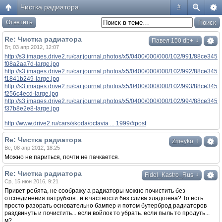
Чистка радиатора
#
Ответить
Re: Чистка радиатора
↓
Павел 150 db+
Вт, 03 апр 2012, 12:07
http://s3.images.drive2.ru/car.journal.photos/x5/0400/000/000/102/991/88ce345
f08a2aa7d-large.jpg
http://s3.images.drive2.ru/car.journal.photos/x5/0400/000/000/102/992/88ce345
f1841b249-large.jpg
http://s3.images.drive2.ru/car.journal.photos/x5/0400/000/000/102/993/88ce345
f256c4ecd-large.jpg
http://s3.images.drive2.ru/car.journal.photos/x5/0400/000/000/102/994/88ce345
f37b8e2e8-large.jpg
http://www.drive2.ru/cars/skoda/octavia ... 1999/#post
Re: Чистка радиатора
↓
Zmeyko
Вс, 08 апр 2012, 18:25
Можно не париться, почти не пачкается.
Re: Чистка радиатора
↓
Fidel_Kastro_Rus
Ср, 15 июн 2016, 9:21
Привет ребята, не соображу а радиаторы можно почистить без
отсоединения патрубков...и в частности без слива хладогена? То есть
просто разорать основательно бампер и потом бутерброд радиаторов
раздвинуть и почистить... если войлок то убрать. если пыль то продуть...
м?