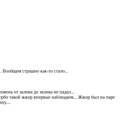
. Вообщем страшно как-то стало...
вень от залива до залива не падал...
 турбо такой жжор впервые наблюдаем... Жжор был на паре
у....