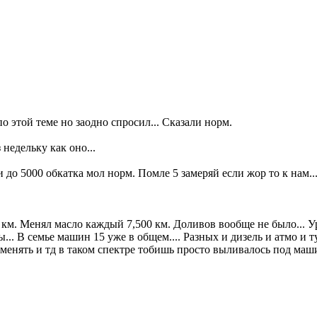
о этой теме но заодно спросил... Сказали норм.
недельку как оно...
 до 5000 обкатка мол норм. Помле 5 замеряй если жор то к нам...
км. Менял масло каждый 7,500 км. Доливов вообще не было... Уро
ы... В семье машин 15 уже в общем.... Разных и дизель и атмо и
енять и тд в таком спектре тобишь просто выливалось под машин