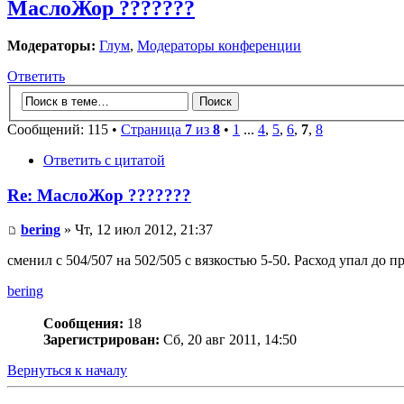
МаслоЖор ???????
Модераторы:
Глум
,
Модераторы конференции
Ответить
Сообщений: 115 •
Страница
7
из
8
•
1
...
4
,
5
,
6
,
7
,
8
Ответить с цитатой
Re: МаслоЖор ???????
bering
» Чт, 12 июл 2012, 21:37
сменил с 504/507 на 502/505 с вязкостью 5-50. Расход упал до 
bering
Сообщения:
18
Зарегистрирован:
Сб, 20 авг 2011, 14:50
Вернуться к началу