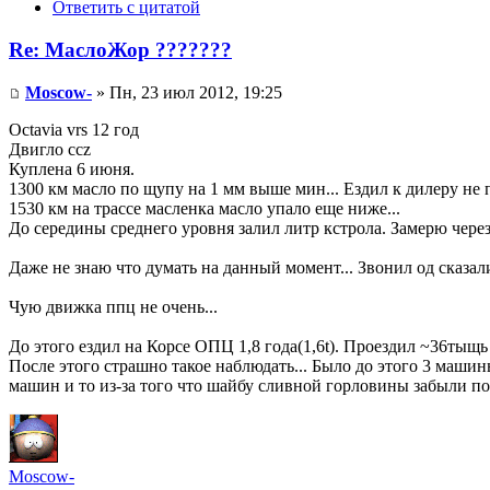
Ответить с цитатой
Re: МаслоЖор ???????
Moscow-
» Пн, 23 июл 2012, 19:25
Octavia vrs 12 год
Двигло ccz
Куплена 6 июня.
1300 км масло по щупу на 1 мм выше мин... Ездил к дилеру не п
1530 км на трассе масленка масло упало еще ниже...
До середины среднего уровня залил литр кстрола. Замерю через 
Даже не знаю что думать на данный момент... Звонил од сказали
Чую движка ппц не очень...
До этого ездил на Корсе ОПЦ 1,8 года(1,6t). Проездил ~36тыщь 
После этого страшно такое наблюдать... Было до этого 3 машин
машин и то из-за того что шайбу сливной горловины забыли пом
Moscow-