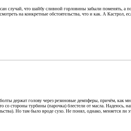
исан случай, что шайбу сливной горловины забыли поменять, а по
смотреть на конкретные обстоятельства, что и как. А Кастрол, е
болты держат голову через резиновые демпферы, причём, как мне
 что со стороны турбины (парочка) блестели от масла. Надеюсь, 
ьства). Но там было вроде сухо. Не понял, однако, меняется ли 