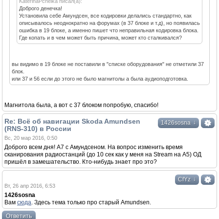
KaterinaPchelka писал(а):
Доброго денечка!
Установила себе Амундсен, все кодировки делались стандартно, как
описывалось неоднократно на форумах (в 37 блоке и т.д), но появилась
ошибка в 19 блоке, а именно пишет что неправильная кодировка блока.
Где копать и в чем может быть причина, может кто сталкивался?
вы видимо в 19 блоке не поставили в "списке оборудования" не отметили 37
блок.
или 37 и 56 если до этого не было магнитолы а была аудиоподготовка.
Магнитола была, а вот с 37 блоком попробую, спасибо!
Re: Всё об навигации Skoda Amundsen
↓
1426sosna
(RNS-310) в России
Вс, 20 мар 2016, 0:50
Доброго всем дня! А7 с Амундсеном. На вопрос изменить время
сканирования радиостанций (до 10 сек как у меня на Stream на А5) ОД
пришёл в замешательство. Кто-нибудь знает про это?
↓
CfYz
Вт, 26 апр 2016, 6:53
1426sosna
Вам
сюда
. Здесь тема только про старый Amundsen.
Ответить