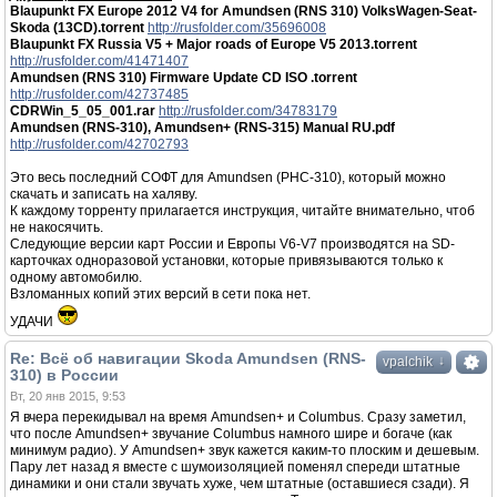
Blaupunkt FX Europe 2012 V4 for Amundsen (RNS 310) VolksWagen-Seat-
Skoda (13CD).torrent
http://rusfolder.com/35696008
Blaupunkt FX Russia V5 + Major roads of Europe V5 2013.torrent
http://rusfolder.com/41471407
Amundsen (RNS 310) Firmware Update CD ISO .torrent
http://rusfolder.com/42737485
CDRWin_5_05_001.rar
http://rusfolder.com/34783179
Amundsen (RNS-310), Amundsen+ (RNS-315) Manual RU.pdf
http://rusfolder.com/42702793
Это весь последний СОФТ для Amundsen (РНС-310), который можно
скачать и записать на халяву.
К каждому торренту прилагается инструкция, читайте внимательно, чтоб
не накосячить.
Следующие версии карт России и Европы V6-V7 производятся на SD-
карточках одноразовой установки, которые привязываются только к
одному автомобилю.
Взломанных копий этих версий в сети пока нет.
УДАЧИ
Re: Всё об навигации Skoda Amundsen (RNS-
↓
vpalchik
310) в России
Вт, 20 янв 2015, 9:53
Я вчера перекидывал на время Amundsen+ и Columbus. Сразу заметил,
что после Amundsen+ звучание Columbus намного шире и богаче (как
минимум радио). У Amundsen+ звук кажется каким-то плоским и дешевым.
Пару лет назад я вместе с шумоизоляцией поменял спереди штатные
динамики и они стали звучать хуже, чем штатные (оставшиеся сзади). Я