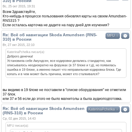
310) в России
Вс, 25 окт 2015, 19:31
Всем Здравствуйте,
Кто-нибудь в процессе пользования обновлял карты на своем Amundsen-
RNS315 ?
Если осталась карточка не дадите на пару дней для изучения?
Re: Всё об навигации Skoda Amundsen (RNS-
↓
MFU
310) в России
Вт, 27 окт 2015, 22:10
KaterinaPchelka писал(а):
Доброго денечка!
Установила себе Амундсен, все кодировки делались стандартно, как
описывалось неоднократно на форумах (в 37 блоке и т.д), но появилась
ошибка в 19 блоке, а именно пишет что неправильная кодировка блока. Где
копать и в чем может быть причина, может кто сталкивался?
вы видимо в 19 блоке не поставили в "списке оборудования" не отметили
37 блок.
или 37 и 56 если до этого не было магнитолы а была аудиоподготовка.
Re: Всё об навигации Skoda Amundsen
↓
KaterinaPchelka
(RNS-310) в России
Ср, 02 дек 2015, 14:43
MFU писал(а):