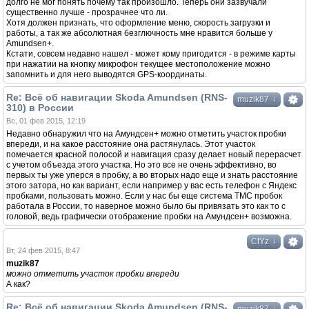
долго не мог понять почему так произошло. Теперь они зазвучали
существенно лучше - прозрачнее что ли.
Хотя должен признать, что оформление меню, скорость загрузки и
работы, а так же абсолютная безглючность мне нравится больше у
Amundsen+.
Кстати, совсем недавно нашел - может кому пригодится - в режиме карты
при нажатии на кнопку микрофон текущее местоположение можно
запомнить и для него выводятся GPS-координаты.
Re: Всё об навигации Skoda Amundsen (RNS-
↓
muzik87
310) в России
Вс, 01 фев 2015, 12:19
Недавно обнаружил что на Амундсен+ можно отметить участок пробки
впереди, и на какое расстояние она растянулась. Этот участок
помечается красной полосой и навигация сразу делает новый перерасчет
с учетом объезда этого участка. Но это все не очень эффективно, во
первых ты уже уперся в пробку, а во вторых надо еще и знать расстояние
этого затора, но как вариант, если например у вас есть телефон с Яндекс
пробками, пользовать можно. Если у нас бы еще система TMC пробок
работала в России, то наверное можно было бы привязать это как то с
головой, ведь графически отображение пробки на Амундсен+ возможна.
↓
CfYz
Вт, 24 фев 2015, 8:47
muzik87
можно отметить участок пробки впереди
А как?
Re: Всё об навигации Skoda Amundsen (RNS-
↓