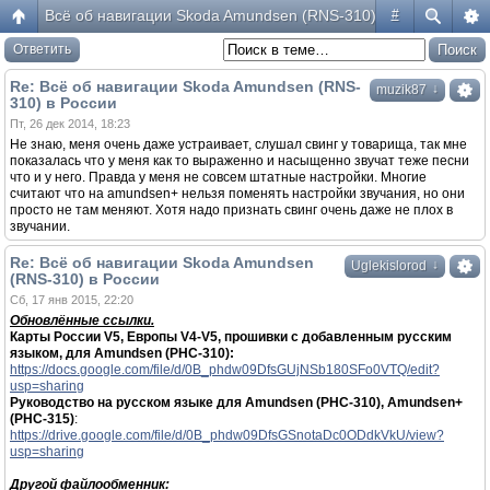
Всё об навигации Skoda Amundsen (RNS-310) в России
#
Ответить
Re: Всё об навигации Skoda Amundsen (RNS-
↓
muzik87
310) в России
Пт, 26 дек 2014, 18:23
Не знаю, меня очень даже устраивает, слушал свинг у товарища, так мне
показалась что у меня как то выраженно и насыщенно звучат теже песни
что и у него. Правда у меня не совсем штатные настройки. Многие
считают что на amundsen+ нельзя поменять настройки звучания, но они
просто не там меняют. Хотя надо признать свинг очень даже не плох в
звучании.
Re: Всё об навигации Skoda Amundsen
↓
Uglekislorod
(RNS-310) в России
Сб, 17 янв 2015, 22:20
Обновлённые ссылки.
Карты России V5, Европы V4-V5, прошивки с добавленным русским
языком, для Amundsen (РНС-310):
https://docs.google.com/file/d/0B_phdw09DfsGUjNSb180SFo0VTQ/edit?
usp=sharing
Руководство на русском языке для Amundsen (РНС-310), Amundsen+
(РНС-315)
:
https://drive.google.com/file/d/0B_phdw09DfsGSnotaDc0ODdkVkU/view?
usp=sharing
Другой файлообменник: