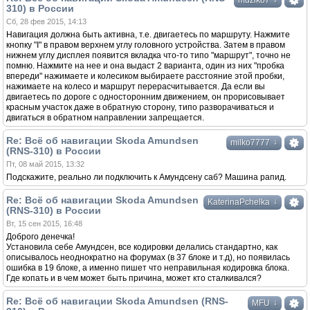
muzik87
310) в России
Сб, 28 фев 2015, 14:13
Навигация должна быть активна, т.е. двигаетесь по маршруту. Нажмите
кнопку "I" в правом верхнем углу головного устройства. Затем в правом
нижнем углу дисплея появится вкладка что-то типо "маршрут", точно не
помню. Нажмите на нее и она выдаст 2 варианта, один из них "пробка
впереди" нажимаете и колесиком выбираете расстояние этой пробки,
нажимаете на колесо и маршрут перерасчитывается. Да если вы
двигаетесь по дороге с односторонним движением, он прорисовывает
красным участок даже в обратную сторону, типо разворачиваться и
двигаться в обратном направлении запрещается.
Re: Всё об навигации Skoda Amundsen
↓
milko7777
(RNS-310) в России
Пт, 08 май 2015, 13:32
Подскажите, реально ли подключить к Амундсену саб? Машина рапид.
Re: Всё об навигации Skoda Amundsen
↓
KaterinaPchelka
(RNS-310) в России
Вт, 15 сен 2015, 16:48
Доброго денечка!
Установила себе Амундсен, все кодировки делались стандартно, как
описывалось неоднократно на форумах (в 37 блоке и т.д), но появилась
ошибка в 19 блоке, а именно пишет что неправильная кодировка блока.
Где копать и в чем может быть причина, может кто сталкивался?
Re: Всё об навигации Skoda Amundsen (RNS-
↓
MFU