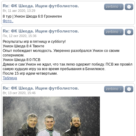
Re: ФК Шкода. Ищем футболистов.
↓
zerbino
Вт, 11 авг 2020, 13:29
8 тур | Унион Шкода 6:0 Гронинген
Фото..
Re: ФК Шкода. Ищем футболистов.
↓
zerbino
Пн, 12 окт 2020, 15:36
Результаты игр в пятницу и субботу!
Унион Шкода 8:4 Твенте
Опыт побеждает молодость. Уверенно разобрался Унион со своим
соперником.
Унион Шкода 8:0 ПСВ
Думаю и сам Унион не ждал, что так легко одержит победу. ПСВ же провёл
самую худшую игру за все время пребывания в Бенилюксе.
После 15 игр идем четвертыми.
Таблица
Re: ФК Шкода. Ищем футболистов.
↓
zerbino
Вт, 13 окт 2020, 15:46