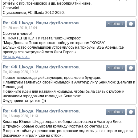
отчеты с игр, тренировок и др. мероприятий ниже.
Спасибо!
С уважением, FC Skoda 2012-2020.
Re: ФК Шкода. Ищем футболистов.
↓
zerbino
Пт, 29 ноя 2019, 12:04
Срочно в номер!
Л. ТРАХТЕНШТЕЙН и газета "Кокс-Экспресс"
"МараДонна и Пыхо приносят победу ветеранам "KOKSA"!
Большинство болельщиков устремилось на трибуны ВЭБ Арены, где
проводился очередной матч Лиги Европы...
Читать далее...
Re: ФК Шкода. Ищем футболистов.
↓
zerbino
Пн, 02 мар 2020, 10:43
Привет, шкодоводы действующие, прошлые и будущие.
Планируем заявиться своей командой в Аматеур лигу Бенилюкс (Бельгия и
Голландия).
Подкиньте идей для названия команды, чтобы была связь с клубом и
названием городов или команд из Бенилюкс.
Флуд приветствуется. )))
Re: ФК Шкода. Ищем футболистов.
↓
zerbino
Пн, 16 мар 2020, 11:13
Команда Юнион Шкода вчера с победы стартовала в Аматеур Лиге.
В трудной борьбе обыграли команду Фортуна со счетом 1:0.
В первом тайме уверенно контролировали ход игры, а во втором подсели
физически и играли уже на отбой.