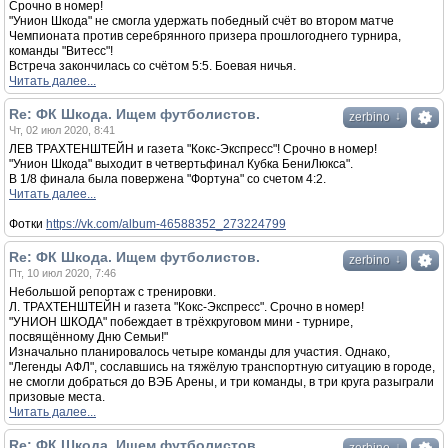
Срочно в номер!
"Унион Шкода" не смогла удержать победный счёт во втором матче
Чемпионата против серебрянного призера прошлогоднего турнира,
команды "Витесс"!
Встреча закончилась со счётом 5:5. Боевая ничья.
Читать далее...
Re: ФК Шкода. Ищем футболистов.
↓
zerbino
Чт, 02 июл 2020, 8:41
ЛЕВ ТРАХТЕНШТЕЙН и газета "Кокс-Экспресс"! Срочно в номер!
"Унион Шкода" выходит в четвертьфинал Кубка БениЛюкса".
В 1/8 финала была повержена "Фортуна" со счетом 4:2.
Читать далее...
Фотки
https://vk.com/album-46588352_273224799
Re: ФК Шкода. Ищем футболистов.
↓
zerbino
Пт, 10 июл 2020, 7:46
Небольшой репортаж с тренировки.
Л. ТРАХТЕНШТЕЙН и газета "Кокс-Экспресс". Срочно в номер!
"УНИОН ШКОДА" побеждает в трёхкруговом мини - турнире,
посвящённому Дню Семьи!"
Изначально планировалось четыре команды для участия. Однако,
"Легенды АФЛ", сославшись на тяжёлую транспортную ситуацию в городе,
не смогли добраться до ВЭБ Арены, и три команды, в три круга разыграли
призовые места.
Читать далее...
Re: ФК Шкода. Ищем футболистов.
↓