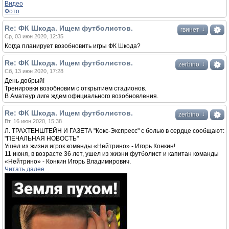
Видео
Фото
Re: ФК Шкода. Ищем футболистов.
↓
гвинет
Ср, 03 июн 2020, 12:35
Когда планирует возобновить игры ФК Шкода?
Re: ФК Шкода. Ищем футболистов.
↓
zerbino
Сб, 13 июн 2020, 17:28
День добрый!
Тренировки возобновим с открытием стадионов.
В Аматеур лиге ждем официального возобновления.
Re: ФК Шкода. Ищем футболистов.
↓
zerbino
Вт, 16 июн 2020, 15:38
Л. ТРАХТЕНШТЕЙН И ГАЗЕТА "Кокс-Экспресс" с болью в сердце сообщают:
"ПЕЧАЛЬНАЯ НОВОСТЬ"
Ушел из жизни игрок команды «Нейтрино» - Игорь Конкин!
11 июня, в возрасте 36 лет, ушел из жизни футболист и капитан команды
«Нейтрино» - Конкин Игорь Владимирович.
Читать далее...