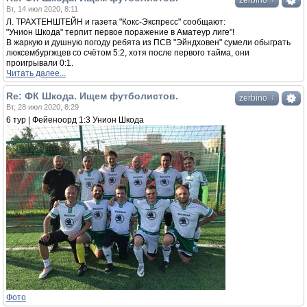
zerbino
Вт, 14 июл 2020, 8:11
Л. ТРАХТЕНШТЕЙН и газета "Кокс-Экспресс" сообщают:
"Унион Шкода" терпит первое поражение в Аматеур лиге"!
В жаркую и душную погоду ребята из ПСВ "Эйндховен" сумели обыграть
люксембургжцев со счётом 5:2, хотя после первого тайма, они
проигрывали 0:1.
Читать далее...
Re: ФК Шкода. Ищем футболистов.
↓
zerbino
Вт, 28 июл 2020, 8:29
6 тур | Фейеноорд 1:3 Унион Шкода
Фото