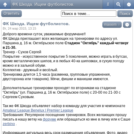
ФК Шкода. Ищем футболистов.
#
Ответить
ФК Шкода. Ищем футболистов.
↓
maxxim
Вт, 24 мар 2015, 13:15
Доброго времени суток, уважаемые форумчане!!
ФК Шкода приглашает всех желающих на тренировки по адресу ул.
Паршина д. 16 м. Октябрьское поле
Cтадион "Октябрь" каждый четверг
в 21-30.
Тренер - Сухов Сергей
Покрытие - искусственное покрытие 5 поколения, можно играть в бутсах,
кроме металлических шипов, и в любых 40-ка шиповках, в сухую погоду
можно и в зальной обуви.
Коллектив - дружный и весёлый.
Тренировка длится 1,5 часа (разминка, групповые упражнения,
двусторонка или товарняк). Мячи, фишки и манишки имеются.
Дополнительные тренировки проходят по вторникам на стадионе
"Октябрь" (ул. Паршина д. 16 м. Октябрьское поле) с 20-00 по 21-30 с
Сергеем Суховым.
Так же ФК Шкода объявляет набор в команду для участия в чемпионате
Amateur League Benelux | Premier League
Требования: Регулярное посещение тренировок. Всех желающих прошу
писать в нашу ветку на
форуме
или обращаться ко мне в личку или к Саше
zerbino
.
Информация актуальна весь срок размещения объявления. Фото, видео