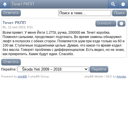
Течет РКПП
Ответить
Течет РКПП
↓
Dumdum
Вс, 12 ноя 2023, 9:51
Всем привет. У меня Йети 1.2TSI, ручка, 200000 км. Течет коробка.
Поменял сальники, продолжает подтекать. Во время замены обнаружил
люфт в полуосях с обеих сторон. Появляется шум при езде только на 60 и
100 км. Ступечные подшипники целые. Думаю, что какое-то время ездил
без масла. Говорят проблема с дифференциалом. Есть видео, но не знаю,
как прикрепить. Какие будут идеи. Спасибо.
Ответить
Перейти:
Powered by
phpBB
© phpBB Group.
phpBB Mobile / SEO by
Artodia
.