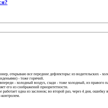
ся?
ер, открываю все передние дефлекторы: из водительских - холо
иденьями) - тоже горячий.
переди - холодный воздух, сзади - тоже холодный, из правого п
ляет его из соображений приоритетности.
работает одна из заслонок; во второй раз, через 4 дня, ошибку 
-контролем.