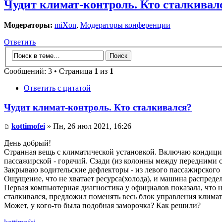
Чудит климат-контроль. Кто сталкивал
Модераторы:
miXon
,
Модераторы конференции
Ответить
Сообщений: 3 • Страница
1
из
1
Ответить с цитатой
Чудит климат-контроль. Кто сталкивался?
kottimofei
» Пн, 26 июл 2021, 16:26
День добрый!
Странная вещь с климатической установкой. Включаю кондицион
пассажирской - горячий. Сзади (из колонны между передними с
Закрываю водительские дефлекторы - из левого пассажирского в
Ощущение, что не хватает ресурса(холода), и машина распреде
Первая компьютерная диагностика у официалов показала, что не 
сталкивался, предложил поменять весь блок управления климат
Может, у кого-то была подобная заморочка? Как решили?