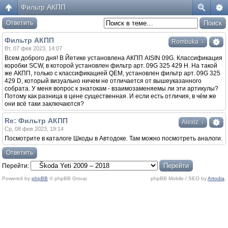
Фильтр АКПП
Ответить
Фильтр АКПП
↓
Rombuka
Вт, 07 фев 2023, 14:07
Всем доброго дня! В Йетике установлена АКПП AISIN 09G. Классификация
коробки SCW, в которой установлен фильтр арт. 09G 325 429 H. На такой
же АКПП, только с классификацией QEM, установлен фильтр арт. 09G 325
429 D, который визуально ничем не отличается от вышеуказанного
собрата. У меня вопрос к знатокам - взаимозаменяемы ли эти артикулы?
Потому как разница в цене существенная. И если есть отличия, в чём же
они всё таки заключаются?
Re: Фильтр АКПП
↓
AlexIz
Ср, 08 фев 2023, 19:14
Посмотрите в каталоге Шкоды в Автодоке. Там можно посмотреть аналоги.
Ответить
Перейти:
Powered by
phpBB
© phpBB Group.
phpBB Mobile / SEO by
Artodia
.