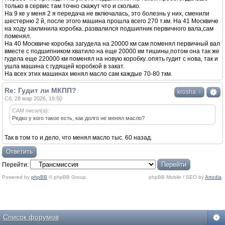
только в сервис там точно скажут что и сколько.
На 9 ке у меня 2 я передача не включалась, это болезнь у них, сменили
шестерню 2 й, после этого машина прошла всего 270 т.км. На 41 Москвиче
на ходу заклинила коробка..развалился подшипник первичного вала,сам
поменял.
На 40 Москвиче коробка загудела на 20000 км сам поменял первичный вал
вместе с подшипником хватило на еще 20000 км тишины,потом она так же
гудела еще 220000 км поменял на новую коробку..опять гудит с нова, так и
ушла машина с гудящей коробкой в закат.
На всех этих машинах менял масло сам каждые 70-80 ткм.
Re: Гудит ли МКПП?
↓
krosha
Сб, 28 мар 2026, 19:50
САМ писал(а):
Редко у кого такое есть, как долго не менял масло?
Так в том то и дело, что менял масло тыс. 60 назад.
Ответить
Перейти:
Powered by
phpBB
© phpBB Group.
phpBB Mobile / SEO by
Artodia
.
Список форумов