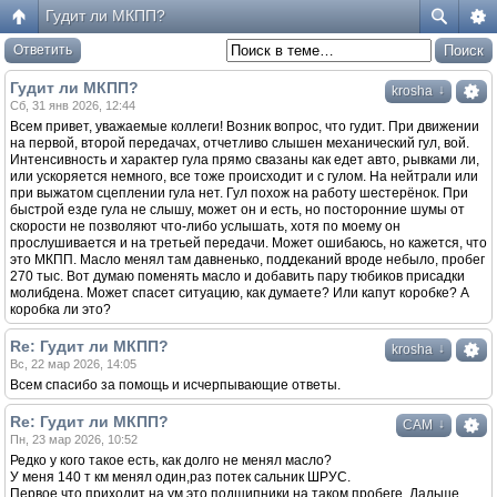
Гудит ли МКПП?
Ответить
Гудит ли МКПП?
↓
krosha
Сб, 31 янв 2026, 12:44
Всем привет, уважаемые коллеги! Возник вопрос, что гудит. При движении
на первой, второй передачах, отчетливо слышен механический гул, вой.
Интенсивность и характер гула прямо свазаны как едет авто, рывками ли,
или ускоряется немного, все тоже происходит и с гулом. На нейтрали или
при выжатом сцеплении гула нет. Гул похож на работу шестерёнок. При
быстрой езде гула не слышу, может он и есть, но посторонние шумы от
скорости не позволяют что-либо услышать, хотя по моему он
прослушивается и на третьей передачи. Может ошибаюсь, но кажется, что
это МКПП. Масло менял там давненько, поддеканий вроде небыло, пробег
270 тыс. Вот думаю поменять масло и добавить пару тюбиков присадки
молибдена. Может спасет ситуацию, как думаете? Или капут коробке? А
коробка ли это?
Re: Гудит ли МКПП?
↓
krosha
Вс, 22 мар 2026, 14:05
Всем спасибо за помощь и исчерпывающие ответы.
Re: Гудит ли МКПП?
↓
САМ
Пн, 23 мар 2026, 10:52
Редко у кого такое есть, как долго не менял масло?
У меня 140 т км менял один,раз потек сальник ШРУС.
Первое что приходит на ум это подшипники на таком пробеге. Дальше