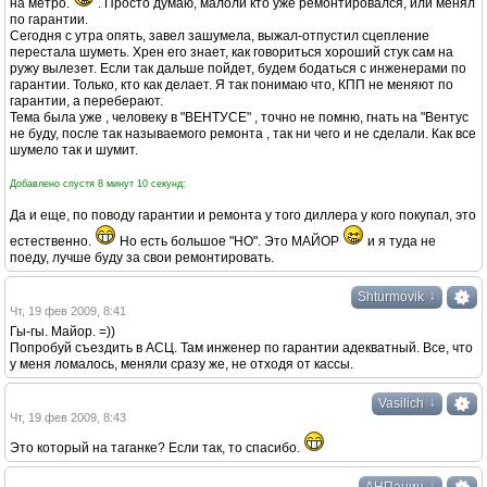
на метро.
. Просто думаю, малоли кто уже ремонтировался, или менял
по гарантии.
Сегодня с утра опять, завел зашумела, выжал-отпустил сцепление
перестала шуметь. Хрен его знает, как говориться хороший стук сам на
ружу вылезет. Если так дальше пойдет, будем бодаться с инженерами по
гарантии. Только, кто как делает. Я так понимаю что, КПП не меняют по
гарантии, а переберают.
Тема была уже , человеку в "ВЕНТУСЕ" , точно не помню, гнать на "Вентус
не буду, после так называемого ремонта , так ни чего и не сделали. Как все
шумело так и шумит.
Добавлено спустя 8 минут 10 секунд:
Да и еще, по поводу гарантии и ремонта у того диллера у кого покупал, это
естественно.
Но есть большое "НО". Это МАЙОР
и я туда не
поеду, лучше буду за свои ремонтировать.
↓
Shturmovik
Чт, 19 фев 2009, 8:41
Гы-гы. Майор. =))
Попробуй съездить в АСЦ. Там инженер по гарантии адекватный. Все, что
у меня ломалось, меняли сразу же, не отходя от кассы.
↓
Vasilich
Чт, 19 фев 2009, 8:43
Это который на таганке? Если так, то спасибо.
↓