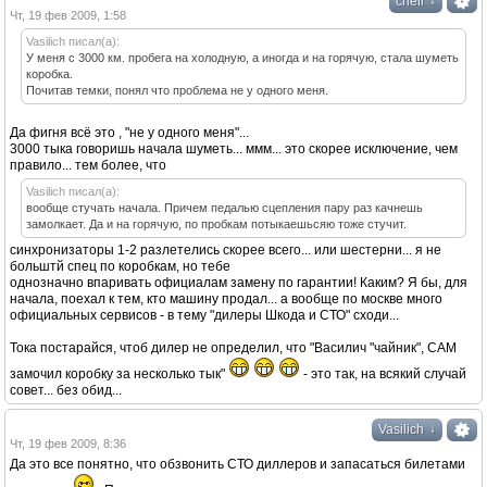
↓
chell
Чт, 19 фев 2009, 1:58
Vasilich писал(а):
У меня с 3000 км. пробега на холодную, а иногда и на горячую, стала шуметь
коробка.
Почитав темки, понял что проблема не у одного меня.
Да фигня всё это , "не у одного меня"...
3000 тыка говоришь начала шуметь... ммм... это скорее исключение, чем
правило... тем более, что
Vasilich писал(а):
вообще стучать начала. Причем педалью сцепления пару раз качнешь
замолкает. Да и на горячую, по пробкам потыкаешьсяю тоже стучит.
синхронизаторы 1-2 разлетелись скорее всего... или шестерни... я не
больштй спец по коробкам, но тебе
однозначно впаривать официалам замену по гарантии! Каким? Я бы, для
начала, поехал к тем, кто машину продал... а вообще по москве много
официальных сервисов - в тему "дилеры Шкода и СТО" сходи...
Тока постарайся, чтоб дилер не определил, что "Василич "чайник", САМ
замочил коробку за несколько тык"
- это так, на всякий случай
совет... без обид...
↓
Vasilich
Чт, 19 фев 2009, 8:36
Да это все понятно, что обзвонить СТО диллеров и запасаться билетами