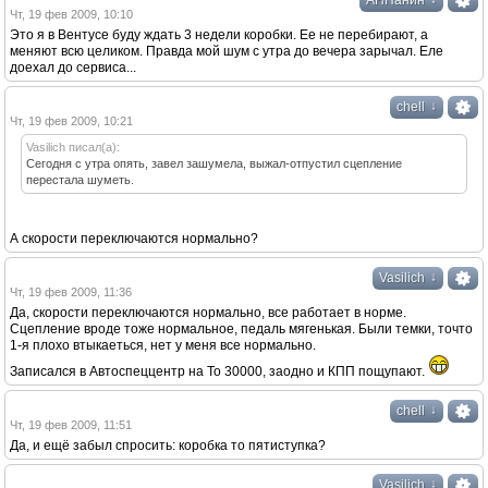
АНПанин
Чт, 19 фев 2009, 10:10
Это я в Вентусе буду ждать 3 недели коробки. Ее не перебирают, а
меняют всю целиком. Правда мой шум с утра до вечера зарычал. Еле
доехал до сервиса...
↓
chell
Чт, 19 фев 2009, 10:21
Vasilich писал(а):
Сегодня с утра опять, завел зашумела, выжал-отпустил сцепление
перестала шуметь.
А скорости переключаются нормально?
↓
Vasilich
Чт, 19 фев 2009, 11:36
Да, скорости переключаются нормально, все работает в норме.
Сцепление вроде тоже нормальное, педаль мягенькая. Были темки, точто
1-я плохо втыкаеться, нет у меня все нормально.
Записался в Автоспеццентр на То 30000, заодно и КПП пощупают.
↓
chell
Чт, 19 фев 2009, 11:51
Да, и ещё забыл спросить: коробка то пятиступка?
↓
Vasilich