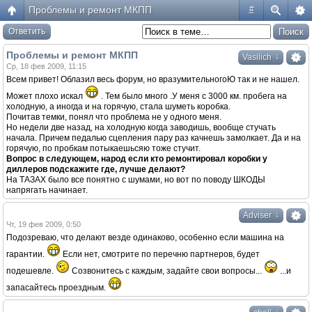
Проблемы и ремонт МКПП
#
Ответить
Проблемы и ремонт МКПП
↓
Vasilich
Ср, 18 фев 2009, 11:15
Всем привет! Облазил весь форум, но вразумительногоЮ так и не нашел.
Может плохо искал
. Тем было много .У меня с 3000 км. пробега на
холодную, а иногда и на горячую, стала шуметь коробка.
Почитав темки, понял что проблема не у одного меня.
Но недели две назад, на холодную когда заводишь, вообще стучать
начала. Причем педалью сцепления пару раз качнешь замолкает. Да и на
горячую, по пробкам потыкаешьсяю тоже стучит.
Вопрос в следующем, народ если кто ремонтировал коробки у
диллеров подскажите где, лучше делают?
На ТАЗАХ было все понятно с шумами, но вот по поводу ШКОДЫ
напрягать начинает.
↓
Adviser
Чт, 19 фев 2009, 0:50
Подозреваю, что делают везде одинаково, особенно если машина на
гарантии.
Если нет, смотрите по перечню партнеров, будет
подешевле.
Созвонитесь с каждым, задайте свои вопросы...
...и
запасайтесь проездным.