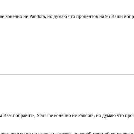
ine конечно не Pandora, но думаю что процентов на 95 Ваши воп
м Вам поправить, StarLine конечно не Pandora, но думаю что пр
то деньги-то уплачены уже здесь, в нашей местной конторке в г