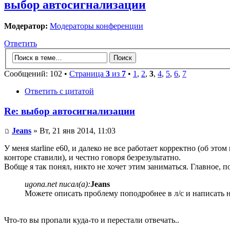
выбор автосигнализации
Модератор:
Модераторы конференции
Ответить
Сообщений: 102 •
Страница
3
из
7
•
1
,
2
,
3
,
4
,
5
,
6
,
7
Ответить с цитатой
Re: выбор автосигнализации
Jeans
» Вт, 21 янв 2014, 11:03
У меня starline e60, и далеко не все работает корректно (об э
конторе ставили), и честно говоря безрезультатно.
Вобще я так понял, никто не хочет этим заниматься. Главное, по
ugona.net писал(а):
Jeans
Можете описать проблему поподробнее в л/с и написать 
Что-то вы пропали куда-то и перестали отвечать..