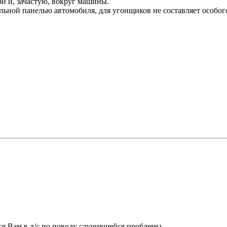
ри и, зачастую, вокруг машины.
льной панелью автомобиля, для угонщиков не составляет особого
ся Вам в л/с по поводу случившейся проблемы.