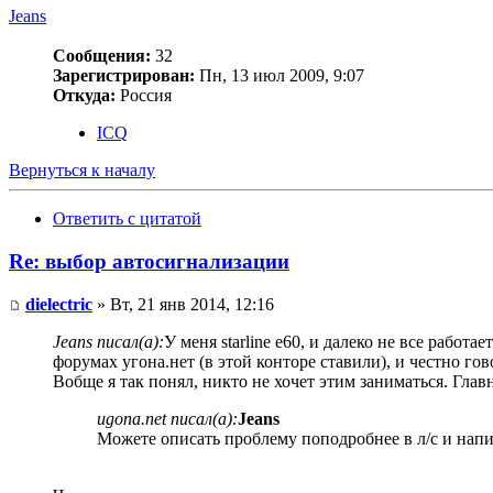
Jeans
Сообщения:
32
Зарегистрирован:
Пн, 13 июл 2009, 9:07
Откуда:
Россия
ICQ
Вернуться к началу
Ответить с цитатой
Re: выбор автосигнализации
dielectric
» Вт, 21 янв 2014, 12:16
Jeans писал(а):
У меня starline e60, и далеко не все рабо
форумах угона.нет (в этой конторе ставили), и честно гов
Вобще я так понял, никто не хочет этим заниматься. Главн
ugona.net писал(а):
Jeans
Можете описать проблему поподробнее в л/с и напи