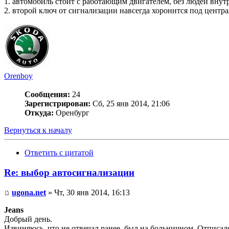
1. автомобиль стоит с работающим двигателем, без людей внут
2. второй ключ от сигнализации навсегда хоронится под центра
Orenboy
Сообщения:
24
Зарегистрирован:
Сб, 25 янв 2014, 21:06
Откуда:
Оренбург
Вернуться к началу
Ответить с цитатой
Re: выбор автосигнализации
ugona.net
» Чт, 30 янв 2014, 16:13
Jeans
Добрый день.
Извиняюсь, что не отвечал ранее, был на больничном. Отписал