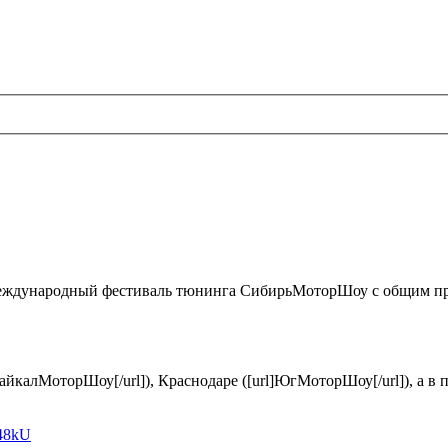
 Международный фестиваль тюнинга СибирьМоторШоу с общим пр
йкалМоторШоу[/url]), Краснодаре ([url]ЮгМоторШоу[/url]), а в
_48kU