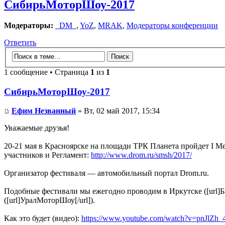
СибирьМоторШоу-2017
Модераторы:
_DM_
,
YoZ
,
MRAK
,
Модераторы конференции
Ответить
1 сообщение • Страница
1
из
1
СибирьМоторШоу-2017
Ефим Незванный
» Вт, 02 май 2017, 15:34
Уважаемые друзья!
20-21 мая в Красноярске на площади ТРК Планета пройдет I
участников и Регламент:
http://www.drom.ru/smsh/2017/
Организатор фестиваля — автомобильный портал Drom.ru.
Подобные фестивали мы ежегодно проводим в Иркутске ([url]Ба
([url]УралМоторШоу[/url]).
Как это будет (видео):
https://www.youtube.com/watch?v=pnJlZh