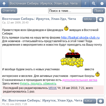
Восточная Сибирь: Иркутск, Улан-Удэ, Чита
#
Ответить
Восточная Сибирь: Иркутск, Улан-Удэ, Чита
↓
MRAK
Ср, 12 авг 2009, 20:43
Приветствую всех Шкодоводов и Шкодоводок
живущих в Восточной
Сибири.
http://baikal.skoda-club.ru
Есть прямая ссылка на нашу ветку форума
Для новичков - отписывайтесь-представляйтесь в этой теме! Тогда
уведомления о мероприятиях и новостях будут приходить на Вашу почту.
И вообще будем знать о новых участниках
вместе
интереснее и веселее. Для активных участников - приятные бонусы
дополнительная ветка
О назначенных и прошедших встречах есть
Здесь можно
Купить, продать, обменять
Последний раз редактировалось
MRAK
Чт, 19 авг 2010, 7:21, всего
редактировалось 1 раз.
Re: Восточная Сибирь: Иркутск, Улан-Удэ, Чита
↓
KitKat
Пт, 01 сен 2023, 7:28