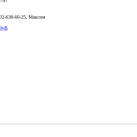
7-97
-902-638-60-25, Максим
W9yB