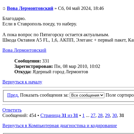
Вова Лермонтовский
» Сб, 04 май 2024, 18:46
Благодарю.
Если в Ставрополь поеду, то наберу.
А пока вопрос по Пятигорску остается актуальным.
Шкода Октавия А5 FL, 1,6, АКПП, Элеганс + первый пакет, К
Вова Лермонтовский
Сообщения:
331
Зарегистрирован:
Пн, 08 мар 2010, 10:02
Откуда:
Ядерный город Лермонтов
Вернуться к началу
Пред.
Показать сообщения за:
Поле сортир
Ответить
Сообщений: 454 •
Страница
31
из
31
•
1
...
27
,
28
,
29
,
30
,
31
Вернуться в Компьютерная диагностика и кодирование