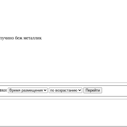
апучино беж металлик
овки