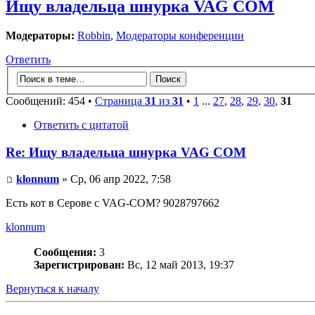
Ищу владельца шнурка VAG COM
Модераторы:
Robbin
,
Модераторы конференции
Ответить
Сообщений: 454 •
Страница
31
из
31
•
1
...
27
,
28
,
29
,
30
,
31
Ответить с цитатой
Re: Ищу владельца шнурка VAG COM
klonnum
» Ср, 06 апр 2022, 7:58
Есть кот в Серове с VAG-COM? 9028797662
klonnum
Сообщения:
3
Зарегистрирован:
Вс, 12 май 2013, 19:37
Вернуться к началу