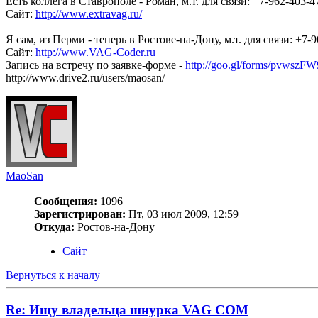
Есть коллега в Ставрополе - Роман, м.т. для связи: +7-962-403-4
Сайт:
http://www.extravag.ru/
Я сам, из Перми - теперь в Ростове-на-Дону, м.т. для связи: +7
Сайт:
http://www.VAG-Coder.ru
Запись на встречу по заявке-форме -
http://goo.gl/forms/pvwszF
http://www.drive2.ru/users/maosan/
MaoSan
Сообщения:
1096
Зарегистрирован:
Пт, 03 июл 2009, 12:59
Откуда:
Ростов-на-Дону
Сайт
Вернуться к началу
Re: Ищу владельца шнурка VAG COM