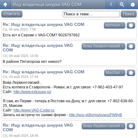
Ищу владельца шнурка VAG COM
#
Ответить
Re: Ищу владельца шнурка VAG COM
↓
klonnum
Ср, 06 апр 2022, 7:58
Есть кот в Серове с VAG-COM? 9028797662
Re: Ищу владельца шнурка VAG
↓
Вова Лермонтовский
COM
Сб, 04 май 2024, 15:56
В районе Пятигорска нет никого?
Re: Ищу владельца шнурка VAG COM
↓
MaoSan
Сб, 04 май 2024, 17:44
Вова Лермонтовский ,
Есть коллега в Ставрополе - Роман, м.т. для связи: +7-962-403-47-97
Сайт:
http://www.extravag.ru/
Я сам, из Перми - теперь в Ростове-на-Дону, м.т. для связи: +7-902-638-60-
25, Максим
Сайт:
http://www.VAG-Coder.ru
Запись на встречу по заявке-форме -
http://goo.gl/forms/pvwszFW9yB
Re: Ищу владельца шнурка VAG
↓
Вова Лермонтовский
COM
Сб, 04 май 2024, 18:46