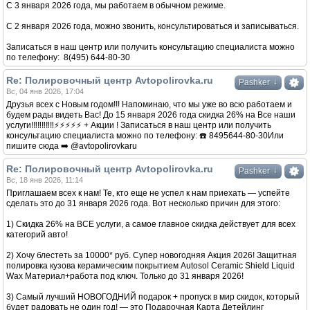
С 3 января 2026 года, мы работаем в обычном режиме.
С 2 января 2026 года, можно звонить, консультироваться и записываться.
Записаться в наш центр или получить консультацию специалиста можно
по телефону: 8(495) 644-80-30
Re: Полировочный центр Avtopolirovka.ru
↓
Pashker
Вс, 04 янв 2026, 17:04
Друзья всех с Новым годом!!! Напоминаю, что мы уже во всю работаем и
будем рады видеть Вас! До 15 января 2026 года скидка 26% на Все наши
услуги!‼️‼️‼️‼️‼️⚡️⚡️⚡️⚡️⚡️ + Акции ! Записаться в наш центр или получить
консультацию специалиста можно по телефону: ☎️ 8495644-80-30Или
пишите сюда ➡️ @avtopolirovkaru
Re: Полировочный центр Avtopolirovka.ru
↓
Pashker
Вс, 18 янв 2026, 11:14
Приглашаем всех к нам! Те, кто еще не успел к нам приехать — успейте
сделать это до 31 января 2026 года. Вот несколько причин для этого:
1) Скидка 26% на ВСЕ услуги, а самое главное скидка действует для всех
категорий авто!
2) Хочу блестеть за 10000* руб. Супер новогодняя Акция 2026! Защитная
полировка кузова керамическим покрытием Autosol Ceramic Shield Liquid
Wax Материал+работа под ключ. Только до 31 января 2026!
3) Самый лучший НОВОГОДНИЙ подарок + пропуск в мир скидок, который
будет радовать не один год! — это Подарочная Карта Детейлинг