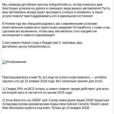
Мы, команда детейлинг-центра Avtopolirovka.ru, хотим пожелать вам
блестящих успехов на дороге и сияющего вида вашего автомобиля! Пусть
ваш автомобиль всегда будет выглядеть стильно и ухоженно, а наши
услуги помогут вам поддерживать его в идеальном состоянии!
В Новом году мы обещаем радовать вас современными услугами,
качественным сервисом и приятными скидками! Оставайтесь с нами, и мы
сделаем все возможное, чтобы ваш автомобиль стал предметом
восхищения и зависти окружающих!
Счастливого Нового года и Рождества! С любовью, ваш
Детейлинг центр Avtopolirovka.ru
Приглашаем всех к нам! Те, кто еще не успел к нам приехать — успейте
сделать это до 15 января 2026 года. Вот несколько причин для этого:
1) Скидка 26% на ВСЕ услуги, а самое главное скидка действует для всех
категорий авто и считается по ценам 2025 года!
2) Хочу блестеть за 10000* руб. Супер новогодняя Акция 2026! Защитная
полировка кузова керамическим покрытием Autosol Ceramic Shield Liquid
Wax Материал+работа под ключ. Только до 15 января 2026!