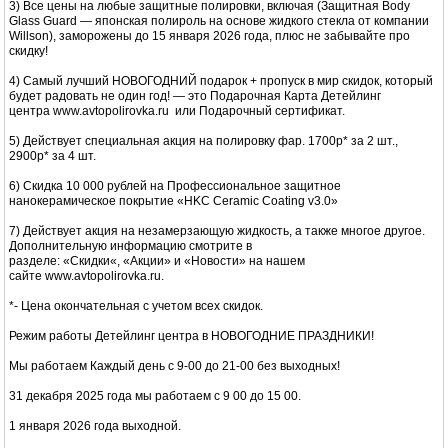
3) Все цены на любые защитные полировки, включая (Защитная Вody
Glass Guard — японская полироль на основе жидкого стекла от компании
Willson), заморожены до 15 января 2026 года, плюс не забывайте про
скидку!
4) Самый лучший НОВОГОДНИЙ подарок + пропуск в мир скидок, который
будет радовать не один год! — это Подарочная Карта Детейлинг
центра www.avtopolirovka.ru или Подарочный сертификат.
5) Действует специальная акция на полировку фар. 1700р* за 2 шт.,
2900р* за 4 шт.
6) Скидка 10 000 рублей на Профессиональное защитное
нанокерамическое покрытие «HKC Ceramic Coating v3.0»
7) Действует акция на незамерзающую жидкость, а также многое другое.
Дополнительную информацию смотрите в
разделе: «Скидки«, «Акции» и «Новости» на нашем
сайте www.avtopolirovka.ru.
*- Цена окончательная с учетом всех скидок.
Режим работы Детейлинг центра в НОВОГОДНИЕ ПРАЗДНИКИ!
Мы работаем Каждый день с 9-00 до 21-00 без выходных!
31 декабря 2025 года мы работаем с 9 00 до 15 00.
1 января 2026 года выходной.