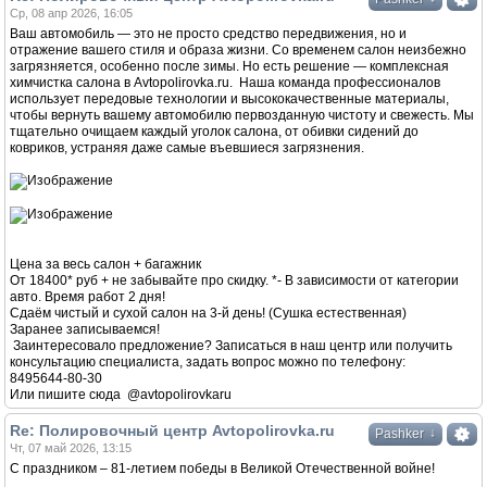
Ср, 08 апр 2026, 16:05
Ваш автомобиль — это не просто средство передвижения, но и
отражение вашего стиля и образа жизни. Со временем салон неизбежно
загрязняется, особенно после зимы. Но есть решение — комплексная
химчистка салона в Avtopolirovka.ru. Наша команда профессионалов
использует передовые технологии и высококачественные материалы,
чтобы вернуть вашему автомобилю первозданную чистоту и свежесть. Мы
тщательно очищаем каждый уголок салона, от обивки сидений до
ковриков, устраняя даже самые въевшиеся загрязнения.
Цена за весь салон + багажник
От 18400* руб + не забывайте про скидку. *- В зависимости от категории
авто. Время работ 2 дня!
Сдаём чистый и сухой салон на 3-й день! (Сушка естественная)
Заранее записываемся!
Заинтересовало предложение? Записаться в наш центр или получить
консультацию специалиста, задать вопрос можно по телефону:
8495644-80-30
Или пишите сюда @avtopolirovkaru
Re: Полировочный центр Avtopolirovka.ru
↓
Pashker
Чт, 07 май 2026, 13:15
С праздником – 81-летием победы в Великой Отечественной войне!