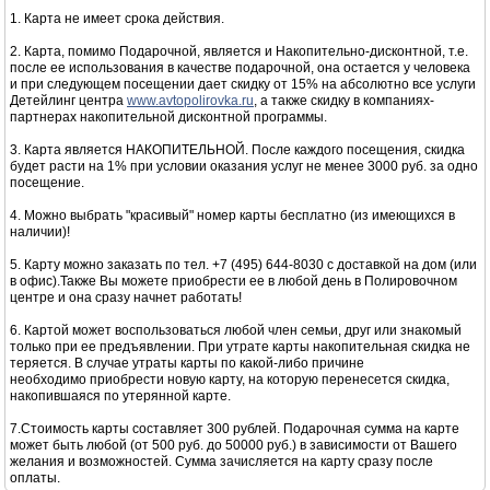
1. Карта не имеет срока действия.
2. Карта, помимо Подарочной, является и Накопительно-дисконтной, т.е.
после ее использования в качестве подарочной, она остается у человека
и при следующем посещении дает скидку от 15% на абсолютно все услуги
Детейлинг центра
www.avtopolirovka.ru
, а также скидку в компаниях-
партнерах накопительной дисконтной программы.
3. Карта является НАКОПИТЕЛЬНОЙ. После каждого посещения, скидка
будет расти на 1% при условии оказания услуг не менее 3000 руб. за одно
посещение.
4. Можно выбрать "красивый" номер карты бесплатно (из имеющихся в
наличии)!
5. Карту можно заказать по тел. +7 (495) 644-8030 с доставкой на дом (или
в офис).Также Вы можете приобрести ее в любой день в Полировочном
центре и она сразу начнет работать!
6. Картой может воспользоваться любой член семьи, друг или знакомый
только при ее предъявлении. При утрате карты накопительная скидка не
теряется. В случае утраты карты по какой-либо причине
необходимо приобрести новую карту, на которую перенесется скидка,
накопившаяся по утерянной карте.
7.Стоимость карты составляет 300 рублей. Подарочная сумма на карте
может быть любой (от 500 руб. до 50000 руб.) в зависимости от Вашего
желания и возможностей. Сумма зачисляется на карту сразу после
оплаты.