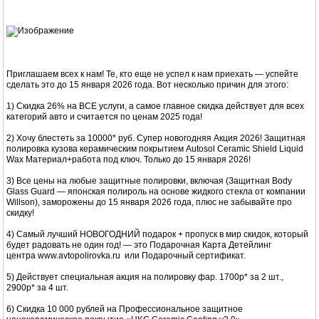
Приглашаем всех к нам! Те, кто еще не успел к нам приехать — успейте
сделать это до 15 января 2026 года. Вот несколько причин для этого:
1) Скидка 26% на ВСЕ услуги, а самое главное скидка действует для всех
категорий авто и считается по ценам 2025 года!
2) Хочу блестеть за 10000* руб. Супер новогодняя Акция 2026! Защитная
полировка кузова керамическим покрытием Autosol Ceramic Shield Liquid
Wax Материал+работа под ключ. Только до 15 января 2026!
3) Все цены на любые защитные полировки, включая (Защитная Вody
Glass Guard — японская полироль на основе жидкого стекла от компании
Willson), заморожены до 15 января 2026 года, плюс не забывайте про
скидку!
4) Самый лучший НОВОГОДНИЙ подарок + пропуск в мир скидок, который
будет радовать не один год! — это Подарочная Карта Детейлинг
центра www.avtopolirovka.ru или Подарочный сертификат.
5) Действует специальная акция на полировку фар. 1700р* за 2 шт.,
2900р* за 4 шт.
6) Скидка 10 000 рублей на Профессиональное защитное