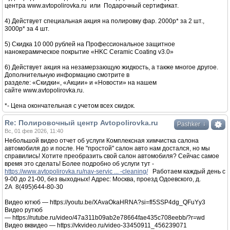
центра www.avtopolirovka.ru или Подарочный сертификат.
4) Действует специальная акция на полировку фар. 2000р* за 2 шт.,
3000р* за 4 шт.
5) Скидка 10 000 рублей на Профессиональное защитное
нанокерамическое покрытие «HKC Ceramic Coating v3.0»
6) Действует акция на незамерзающую жидкость, а также многое другое.
Дополнительную информацию смотрите в
разделе: «Скидки«, «Акции» и «Новости» на нашем
сайте www.avtopolirovka.ru.
*- Цена окончательная с учетом всех скидок.
Re: Полировочный центр Avtopolirovka.ru
↓
Pashker
Вс, 01 фев 2026, 11:40
Небольшой видео отчет об услуги Комплексная химчистка салона
автомобиля до и после. Не "простой" салон авто нам достался, но мы
справились! Хотите преобразить свой салон автомобиля? Сейчас самое
время это сделать! Более подробно об услуги тут -
https://www.avtopolirovka.ru/nav-servic ... -cleaning/
Работаем каждый день с
9-00 до 21-00, без выходных! Адрес: Москва, проезд Одоевского, д.
2А 8(495)644-80-30
Видео ютюб — https://youtu.be/XAvaOkaHRNA?si=fl5SSP4dg_QFuYy3
Видео рутюб
— https://rutube.ru/video/47a311b09ab2e78664fae435c708eebb/?r=wd
Видео вквидео — https://vkvideo.ru/video-33450911_456239071