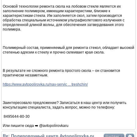
Основой технологии ремонта скола на лобовом стекле является их
заполнение полимером, имеющим характеристики, близкие к
характеристикам стекла. Им заполняется скол, затем производится
обработка специальным источником ультрафиолетового излучения с
определенной длиной волны, для обеспечения затвердевания этого
полимера.
Полимерный состав, применяемый для ремонта стекол, обладает высокой
степенью адгезии к стеклу и прочно склеивает края скола.
В результате не сложного ремонта простого скола – он становится
практически незаметным.
https://www.avtopolirovka.ru/nav-servic ... treshchin/
Заинтересовало предложение? Записаться в наш центр или получить
консультацию специалиста, задать вопрос, можно по телефону:
8495644-80-30
Или пишите сюда ➡️ @avtopolirovkaru
Re: Полировочный центр Avtopolirovka.ru
↓
Pashker