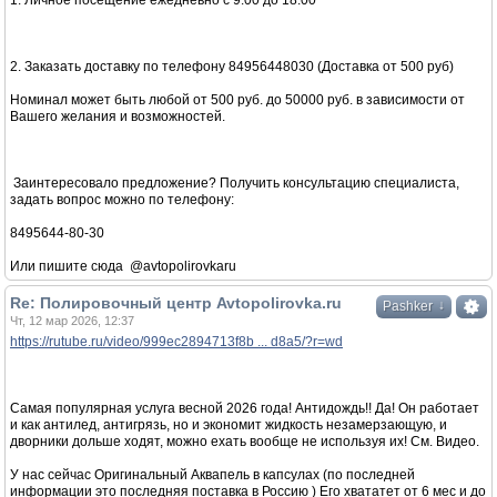
1. Личное посещение ежедневно с 9:00 до 18:00
2. Заказать доставку по телефону 84956448030 (Доставка от 500 руб)
Номинал может быть любой от 500 руб. до 50000 руб. в зависимости от
Вашего желания и возможностей.
Заинтересовало предложение? Получить консультацию специалиста,
задать вопрос можно по телефону:
8495644-80-30
Или пишите сюда @avtopolirovkaru
Re: Полировочный центр Avtopolirovka.ru
↓
Pashker
Чт, 12 мар 2026, 12:37
https://rutube.ru/video/999ec2894713f8b ... d8a5/?r=wd
Самая популярная услуга весной 2026 года! Антидождь!! Да! Он работает
и как антилед, антигрязь, но и экономит жидкость незамерзающую, и
дворники дольше ходят, можно ехать вообще не используя их! См. Видео.
У нас сейчас Оригинальный Аквапель в капсулах (по последней
информации это последняя поставка в Россию ) Его хвататет от 6 мес и до