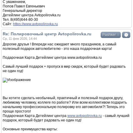
С уважением,
Попов Павел Евгеньевич
Генеральный директор
Детейлинг центра Avtopolirovka.ru
Тел. 8(495)644-80-30
Сайт:
https://www.avtopolirovka.ru
Re: Полировочный центр Avtopolirovka.ru
↓
Pashker
Ср, 11 фев 2026, 14:44
Дорогие друзья ! Впереди нас ожидают много праздников, а самый
полезный подарок автолюбителю - это наша подарочная карта!
Подарочная Карта Детейлинг центра www.avtopolirovka.ru
Самый лучший подарок + пропуск в мир скидок, который будет радовать
не один год!
Вы хотите сделать необычный, практичный и полезный подарок другу,
любимому человеку, коллеге по работе? Или всем коллективом подарить
начальнику профессиональную полировку его автомобиля?! Теперь это
проще простого!
Подарочная Карта Детейлинг центра
www.avtopolirovka.ru
- самый лучший
подарок, который будет радовать не один год!
Основные преимущества карты: