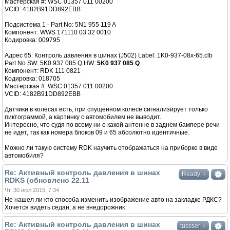
Мастерская #: WSC 01357 011 00200
VCID: 4182B91DD892EBB
Подсистема 1 - Part No: 5N1 955 119 A
Компонент: WWS 171110 03 32 0010
Кодировка: 009795
Адрес 65: Контроль давления в шинах (J502) Label: 1K0-937-08x-65.clb
Part No SW: 5K0 937 085 Q HW:
5K0 937 085 Q
Компонент: RDK 111 0821
Кодировка: 018705
Мастерская #: WSC 01357 011 00200
VCID: 4182B91DD892EBB
Датчики в колесах есть, при спущенном колесе сигнализирует только
пиктограммой, а картинку с автомобилем не выводит.
Интересно, что судя по всему ни о какой антенне в заднем бампере речи
не идет, так как номера блоков 09 и 65 абсолютно идентичные.
Можно ли такую систему RDK научить отображаться на приборке в виде
автомобиля?
Re: Активный контроль давления в шинах
↓
Ready
RDKS (обновлено 22.11
Чт, 30 июл 2015, 7:34
Не нашел ли кто способа изменить изображение авто на закладке РДКС?
Хочется видеть седан, а не внедорожник
Re: Активный контроль давления в шинах
↓
tussser