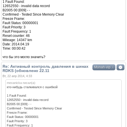
1 Fault Found:
12652550 - invalid data record
B2005 00 [009] - -
Confirmed - Tested Since Memory Clear
Freeze Frame:
Fault Status: 00000001
Fault Priority: 3
Fault Frequency: 1
Reset counter: 46
Mileage: 14347 km
Date: 2014.04.19
Time: 00:00:42
что бы это могло значить?
Re: Активный контроль давления в шинах
↓
Monah-vip
RDKS (обновлено 22.11
Вт, 22 апр 2014, 4:33
mexanicka писал(а):
кто-нибудь сталкивался с ошибкой
1 Fault Found:
12652550 - invalid data record
B2005 00 [009] - -
Confirmed - Tested Since Memory Clear
Freeze Frame:
Fault Status: 00000001
Fault Priority: 3
Fault Frequency: 1