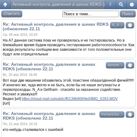
Активный контроль давления в шинах RDKS (обновлено 22.11
#
Ответить
Re: Активный контроль давления в шинах RDKS
↓
N_A
(обновлено 22.11
Ср, 09 апр 2014, 10:20
На A7 данная система пока не проверялась и не тестировалась. Но в
ближайшее время будем проводить тестирование работоспособности. Как
всегда результаты сообщим вне зависимости от того положительные они
будут или отрицательные
Re: Активный контроль давления в шинах
↓
Venom
RDKS (обновлено 22.11
Вс, 20 апр 2014, 18:46
Вот еще две машинки обзавелись этой, поистине обааалденной фичей!!!!!!
И конечно же, чуда могло и не быть, если бы не наши энтузиасты и
первопроходцы. N_A и Gellham - спасибо за оказанное содействие.
Респект и уважуха!!!
Видео [url]
https://cloud.mail.ru/public/f0139b9069e0/IMG_0283.MOV
[/url]
Re: Активный контроль давления в шинах
↓
mexanicka
RDKS (обновлено 22.11
Пн, 21 апр 2014, 16:32
кто-нибудь сталкивался с ошибкой