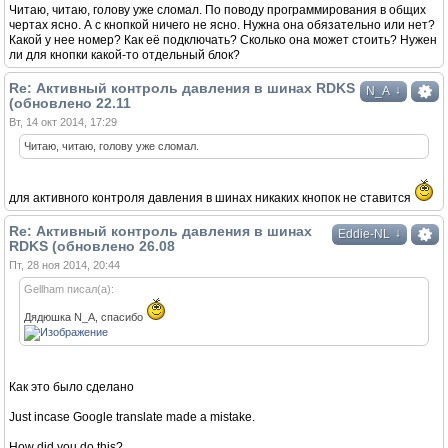
Читаю, читаю, голову уже сломал. По поводу программирования в общих
чертах ясно. А с кнопкой ничего не ясно. Нужна она обязательно или нет?
Какой у нее номер? Как её подключать? Сколько она может стоить? Нужен
ли для кнопки какой-то отдельный блок?
Re: Активный контроль давления в шинах RDKS
↓
N_A
(обновлено 22.11
Вт, 14 окт 2014, 17:29
Читаю, читаю, голову уже сломал.
для активного контроля давления в шинах никаких кнопок не ставится
Re: Активный контроль давления в шинах
↓
Eddie-NL
RDKS (обновлено 26.08
Пт, 28 ноя 2014, 20:44
Gellham писал(а):
Дядюшка N_A, спасибо
Как это было сделано
Just incase Google translate made a mistake.
How did you do this?