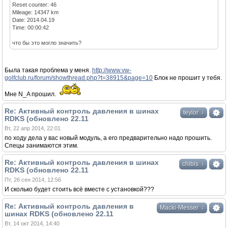
Reset counter: 46
Mileage: 14347 km
Date: 2014.04.19
Time: 00:00:42
что бы это могло значить?
Была такая проблема у меня.
http://www.vw-
golfclub.ru/forum/showthread.php?t=38915&page=10
Блок не прошит у тебя.
Мне N_A прошил.
Re: Активный контроль давления в шинах
↓
teylor
RDKS (обновлено 22.11
Вт, 22 апр 2014, 22:01
по ходу дела у вас новый модуль, а его предварительно надо прошить.
Спецы занимаются этим.
Re: Активный контроль давления в шинах
↓
chibis
RDKS (обновлено 22.11
Пт, 26 сен 2014, 12:56
И сколько будет стоить всё вместе с установкой???
Re: Активный контроль давления в
↓
Macki-Messer
шинах RDKS (обновлено 22.11
Вт, 14 окт 2014, 14:40