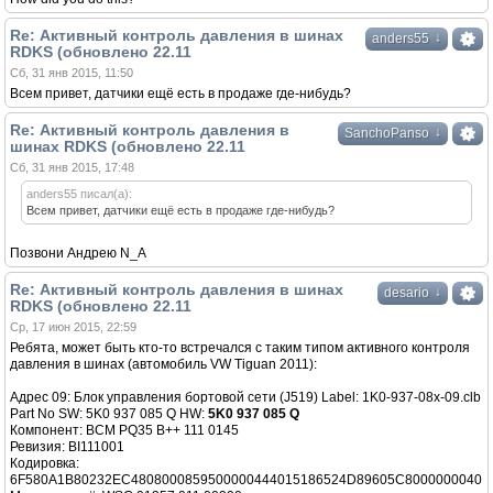
Re: Активный контроль давления в шинах
↓
anders55
RDKS (обновлено 22.11
Сб, 31 янв 2015, 11:50
Всем привет, датчики ещё есть в продаже где-нибудь?
Re: Активный контроль давления в
↓
SanchoPanso
шинах RDKS (обновлено 22.11
Сб, 31 янв 2015, 17:48
anders55 писал(а):
Всем привет, датчики ещё есть в продаже где-нибудь?
Позвони Андрею N_A
Re: Активный контроль давления в шинах
↓
desario
RDKS (обновлено 22.11
Ср, 17 июн 2015, 22:59
Ребята, может быть кто-то встречался с таким типом активного контроля
давления в шинах (автомобиль VW Tiguan 2011):
Адрес 09: Блок управления бортовой сети (J519) Label: 1K0-937-08x-09.clb
Part No SW: 5K0 937 085 Q HW:
5K0 937 085 Q
Компонент: BCM PQ35 B++ 111 0145
Ревизия: BI111001
Кодировка:
6F580A1B80232EC4808000859500000444015186524D89605C8000000040